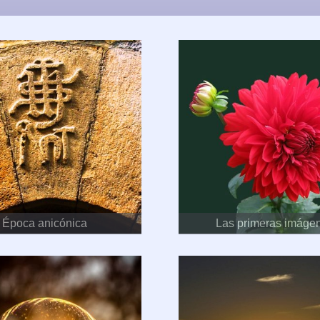
Época anicónica
Las primeras imáge