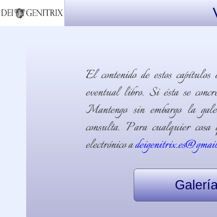
El contenido de estos capítulos 
eventual libro. Si ésta se conc
Mantengo sin embargo la gale
consulta. Para cualquier cosa q
electrónico a
deigenitrix.es@gmai
Galerí