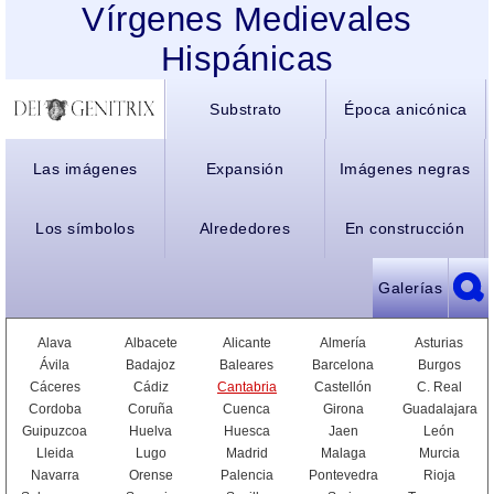
Vírgenes Medievales
Hispánicas
Substrato
Época anicónica
Las imágenes
Expansión
Imágenes negras
Los símbolos
Alrededores
En construcción
Galerías
Alava
Albacete
Alicante
Almería
Asturias
Ávila
Badajoz
Baleares
Barcelona
Burgos
Cáceres
Cádiz
Cantabria
Castellón
C. Real
Cordoba
Coruña
Cuenca
Girona
Guadalajara
Guipuzcoa
Huelva
Huesca
Jaen
León
Lleida
Lugo
Madrid
Malaga
Murcia
Navarra
Orense
Palencia
Pontevedra
Rioja