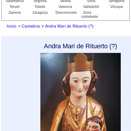
Salamanca
Segovia
Sevilla
Soria
Tarragona
Teruel
Toledo
Valencia
Valladolid
Vizcaya
Zamora
Zaragoza
Desconocida
Zona
colindante
Inicio
>
Cantabria
>
Andra Mari de Rituerto (?)
Andra Mari de Rituerto (?)