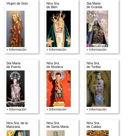
Virgen de Soto
Ntra Sra.
Sta Maria
de Bien
de Grande
Aparecida
+ Información
+ Información
+ Información
Sta Maria
Ntra Sra.
Ntra Sra.
de Puerto
de Muslera
de Toribio
+ Información
+ Información
+ Información
Ntra Sra. de la
Ntra Sra.
Ntra Sra.
Manzana
de Santa Maria
de Caldas