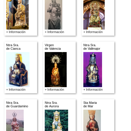
+ Información
+ Información
+ Información
Ntra Sra.
Virgen
Ntra Sra.
de Cianca
de Valencia
de Vallmajor
+ Información
+ Información
+ Información
Ntra Sra.
Ntra Sra.
Sta Maria
de Guardamino
de Aurora
de Mar