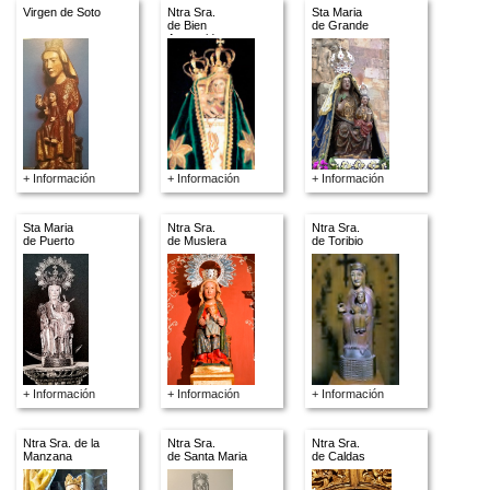
Virgen de Soto
Ntra Sra.
Sta Maria
de Bien
de Grande
Aparecida
+ Información
+ Información
+ Información
Sta Maria
Ntra Sra.
Ntra Sra.
de Puerto
de Muslera
de Toribio
+ Información
+ Información
+ Información
Ntra Sra. de la
Ntra Sra.
Ntra Sra.
Manzana
de Santa Maria
de Caldas