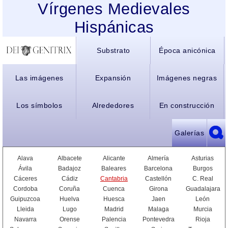
Vírgenes Medievales
Hispánicas
Substrato
Época anicónica
Las imágenes
Expansión
Imágenes negras
Los símbolos
Alrededores
En construcción
Galerías
Alava
Albacete
Alicante
Almería
Asturias
Ávila
Badajoz
Baleares
Barcelona
Burgos
Cáceres
Cádiz
Cantabria
Castellón
C. Real
Cordoba
Coruña
Cuenca
Girona
Guadalajara
Guipuzcoa
Huelva
Huesca
Jaen
León
Lleida
Lugo
Madrid
Malaga
Murcia
Navarra
Orense
Palencia
Pontevedra
Rioja