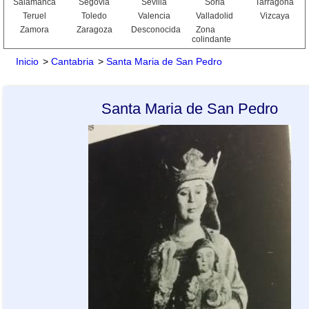
Salamanca
Segovia
Sevilla
Soria
Tarragona
Teruel
Toledo
Valencia
Valladolid
Vizcaya
Zamora
Zaragoza
Desconocida
Zona
colindante
Inicio
>
Cantabria
>
Santa Maria de San Pedro
Santa Maria de San Pedro