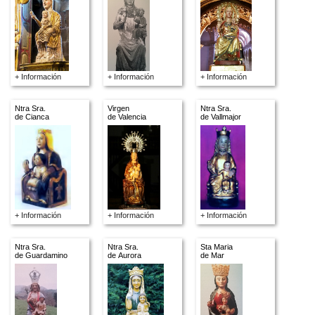
+ Información
+ Información
+ Información
Ntra Sra.
Virgen
Ntra Sra.
de Cianca
de Valencia
de Vallmajor
+ Información
+ Información
+ Información
Ntra Sra.
Ntra Sra.
Sta Maria
de Guardamino
de Aurora
de Mar