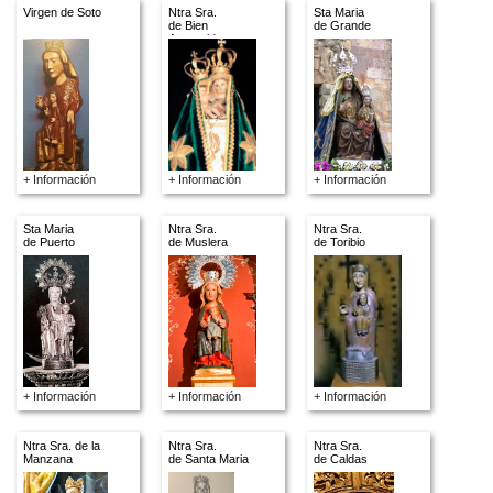
Virgen de Soto
Ntra Sra.
Sta Maria
de Bien
de Grande
Aparecida
+ Información
+ Información
+ Información
Sta Maria
Ntra Sra.
Ntra Sra.
de Puerto
de Muslera
de Toribio
+ Información
+ Información
+ Información
Ntra Sra. de la
Ntra Sra.
Ntra Sra.
Manzana
de Santa Maria
de Caldas