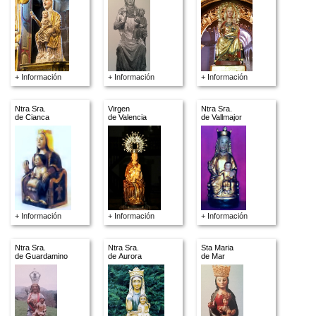
+ Información
+ Información
+ Información
Ntra Sra.
Virgen
Ntra Sra.
de Cianca
de Valencia
de Vallmajor
+ Información
+ Información
+ Información
Ntra Sra.
Ntra Sra.
Sta Maria
de Guardamino
de Aurora
de Mar