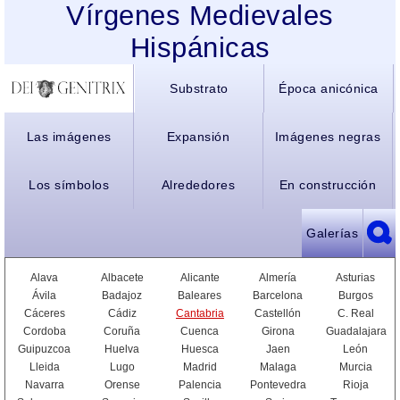
Vírgenes Medievales
Hispánicas
Substrato
Época anicónica
Las imágenes
Expansión
Imágenes negras
Los símbolos
Alrededores
En construcción
Galerías
Alava
Albacete
Alicante
Almería
Asturias
Ávila
Badajoz
Baleares
Barcelona
Burgos
Cáceres
Cádiz
Cantabria
Castellón
C. Real
Cordoba
Coruña
Cuenca
Girona
Guadalajara
Guipuzcoa
Huelva
Huesca
Jaen
León
Lleida
Lugo
Madrid
Malaga
Murcia
Navarra
Orense
Palencia
Pontevedra
Rioja