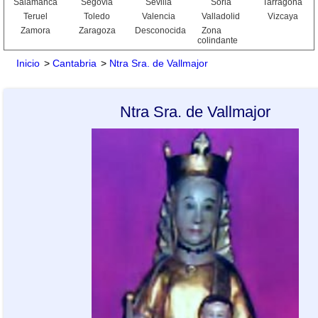
Salamanca
Segovia
Sevilla
Soria
Tarragona
Teruel
Toledo
Valencia
Valladolid
Vizcaya
Zamora
Zaragoza
Desconocida
Zona
colindante
Inicio
>
Cantabria
>
Ntra Sra. de Vallmajor
Ntra Sra. de Vallmajor