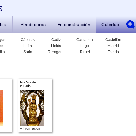
s
los
Alrededores
En construcción
Galerías
gos
Cáceres
Cádiz
Cantabria
Castellón
en
León
Lleida
Lugo
Madrid
illa
Soria
Tarragona
Teruel
Toledo
Nta Sra de
la Guía
+ Información