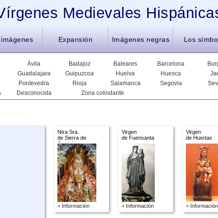
Vírgenes Medievales Hispánica
 imágenes
Expansión
Imágenes negras
Los símbo
Ávila
Badajoz
Baleares
Barcelona
Bur
Guadalajara
Guipuzcoa
Huelva
Huesca
Ja
Pontevedra
Rioja
Salamanca
Segovia
Sev
a
Desconocida
Zona colindante
Ntra Sra.
Virgen
Virgen
de Sierra de
de Fuensanta
de Huertas
Cordoba
+ Información
+ Información
+ Información