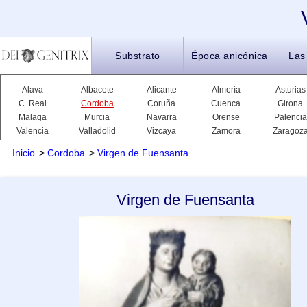
Substrato
Época anicónica
Las
Alava
Albacete
Alicante
Almería
Asturias
C. Real
Cordoba
Coruña
Cuenca
Girona
Malaga
Murcia
Navarra
Orense
Palencia
Valencia
Valladolid
Vizcaya
Zamora
Zaragoz
Inicio
>
Cordoba
>
Virgen de Fuensanta
Virgen de Fuensanta