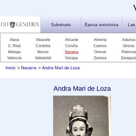
Substrato
Época anicónica
Las
Alava
Albacete
Alicante
Almería
Asturias
C. Real
Cordoba
Coruña
Cuenca
Girona
Malaga
Murcia
Navarra
Orense
Palencia
Valencia
Valladolid
Vizcaya
Zamora
Zaragoz
Inicio
>
Navarra
>
Andra Mari de Loza
Andra Mari de Loza