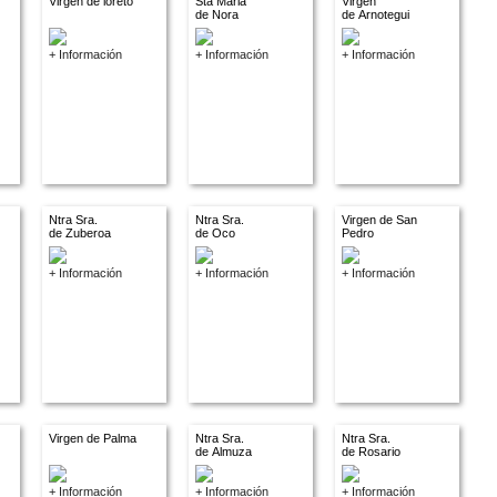
Virgen de loreto
Sta Maria
Virgen
de Nora
de Arnotegui
+ Información
+ Información
+ Información
Ntra Sra.
Ntra Sra.
Virgen de San
de Zuberoa
de Oco
Pedro
+ Información
+ Información
+ Información
Virgen de Palma
Ntra Sra.
Ntra Sra.
de Almuza
de Rosario
+ Información
+ Información
+ Información