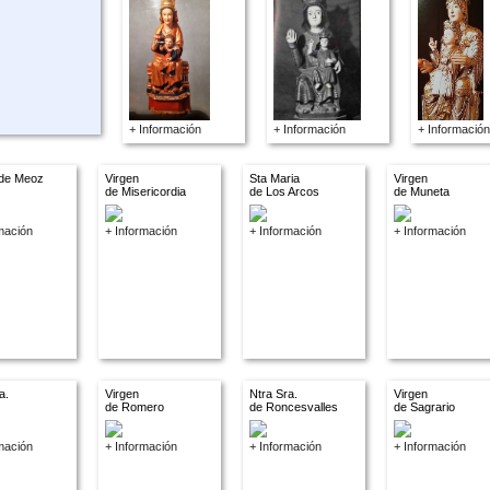
+ Información
+ Información
+ Información
 de Meoz
Virgen
Sta Maria
Virgen
de Misericordia
de Los Arcos
de Muneta
mación
+ Información
+ Información
+ Información
a.
Virgen
Ntra Sra.
Virgen
de Romero
de Roncesvalles
de Sagrario
mación
+ Información
+ Información
+ Información