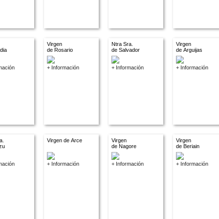
Virgen
Ntra Sra.
Virgen
dia
de Rosario
de Salvador
de Arguijas
mación
+ Información
+ Información
+ Información
a.
Virgen de Arce
Virgen
Virgen
zu
de Nagore
de Beriain
mación
+ Información
+ Información
+ Información