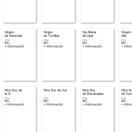
Virgen
Virgen
Sta Maria
Virgen 
de Sansoain
de Turrillas
de Ujué
Alto
+ Información
+ Información
+ Información
+ Infor
Ntra Sra. de
Ntra Sra. de Jus
Ntra Sra.
Ntra Sr
la O
de Rocamadur
de Tor
+ Información
+ Información
+ Información
+ Infor