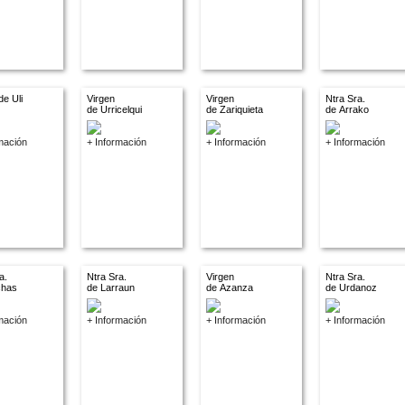
de Uli
Virgen
Virgen
Ntra Sra.
de Urricelqui
de Zariquieta
de Arrako
mación
+ Información
+ Información
+ Información
a.
Ntra Sra.
Virgen
Ntra Sra.
chas
de Larraun
de Azanza
de Urdanoz
mación
+ Información
+ Información
+ Información