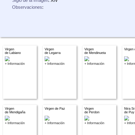
Siglo de la Imagen
: XIV
Observaciones
:
Virgen
Virgen
Virgen
Virgen
de Labiano
de Legarra
de Mendinueta
+ Información
+ Información
+ Información
+ Infor
Virgen
Virgen de Paz
Virgen
Ntra Sr
de Mendigaña
de Perdon
de Puy
+ Información
+ Información
+ Información
+ Infor