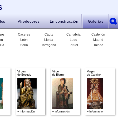
s
los
Alrededores
En construcción
Galerías
gos
Cáceres
Cádiz
Cantabria
Castellón
en
León
Lleida
Lugo
Madrid
illa
Soria
Tarragona
Teruel
Toledo
Virgen
Virgen
Virgen
de Bezquiz
de Biurrun
de Camino
+ Información
+ Información
+ Información