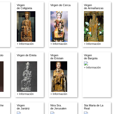
Virgen
Virgen de Cerca
Virgen
de Celigüeta
de Armañanzas
+ Información
+ Información
+ Información
pto
Virgen de Erieta
Virgen
Virgen
de Eristain
de Bargota
+ Información
+ Información
+ Información
che
Virgen
Ntra Sra.
Sta Maria de La
de Janáriz
de Jerusalen
Real