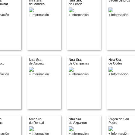
a.
Ntra Sra.
Ntra Sra.
Virgen de Eroz
ominat
de Monreal
de Leorin
mación
+ Información
+ Información
+ Información
Ntra Sra.
Ntra Sra.
Ntra Sra.
oc.
de Aspurz
de Campanas
de Codes
.
mación
+ Información
+ Información
+ Información
a.
Ntra Sra.
Ntra Sra.
Virgen de San
las
de Roncal
de Azparren
Pedro
mación
+ Información
+ Información
+ Información