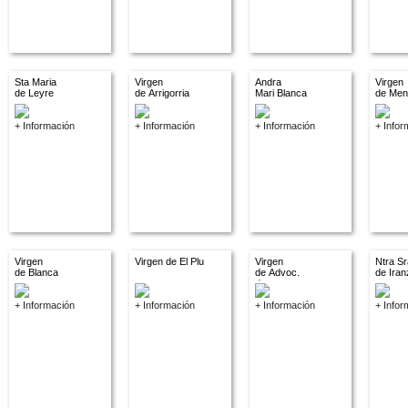
Sta Maria
Virgen
Andra
Virgen
de Leyre
de Arrigorria
Mari Blanca
de Men
+ Información
+ Información
+ Información
+ Infor
Virgen
Virgen de El Plu
Virgen
Ntra Sr
de Blanca
de Advoc.
de Iran
descon.
+ Información
+ Información
+ Información
+ Infor