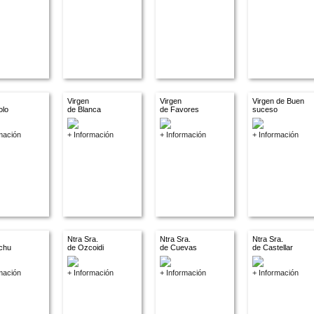
Virgen
Virgen
Virgen de Buen
olo
de Blanca
de Favores
suceso
mación
+ Información
+ Información
+ Información
Ntra Sra.
Ntra Sra.
Ntra Sra.
chu
de Ozcoidi
de Cuevas
de Castellar
mación
+ Información
+ Información
+ Información