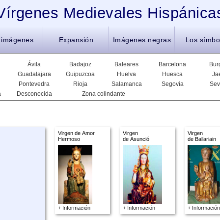
Vírgenes Medievales Hispánica
 imágenes
Expansión
Imágenes negras
Los símbo
Ávila
Badajoz
Baleares
Barcelona
Bur
Guadalajara
Guipuzcoa
Huelva
Huesca
Ja
Pontevedra
Rioja
Salamanca
Segovia
Sev
a
Desconocida
Zona colindante
Virgen de Amor
Virgen
Virgen
Hermoso
de Asunció
de Ballariain
+ Información
+ Información
+ Información