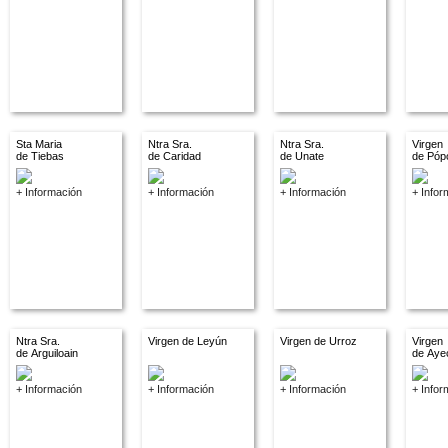
Sta Maria
Ntra Sra.
Ntra Sra.
Virgen
de Tiebas
de Caridad
de Unate
de Póp
+ Información
+ Información
+ Información
+ Infor
Ntra Sra.
Virgen de Leyún
Virgen de Urroz
Virgen
de Arguiloain
de Aye
+ Información
+ Información
+ Información
+ Infor