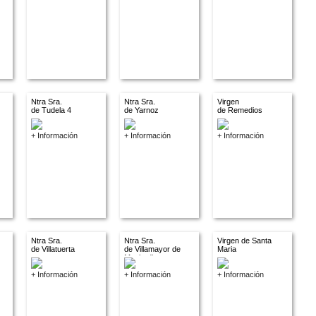
Ntra Sra.
Ntra Sra.
Virgen
de Tudela 4
de Yarnoz
de Remedios
+ Información
+ Información
+ Información
Ntra Sra.
Ntra Sra.
Virgen de Santa
de Villatuerta
de Villamayor de
Maria
Monjardin
+ Información
+ Información
+ Información