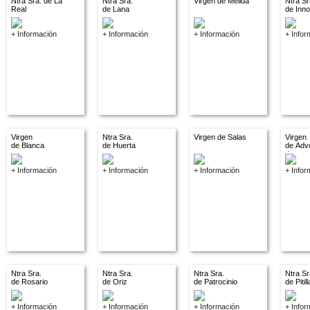
Ntra Sra. de La
Ntra Sra.
Virgen de Melida
Ntra Sr
Real
de Lana
de Inn
+ Información
+ Información
+ Información
+ Infor
Virgen
Ntra Sra.
Virgen de Salas
Virgen
de Blanca
de Huerta
de Adv
descon
+ Información
+ Información
+ Información
+ Infor
Ntra Sra.
Ntra Sra.
Ntra Sra.
Ntra Sr
de Rosario
de Oriz
de Patrocinio
de Pitil
+ Información
+ Información
+ Información
+ Infor