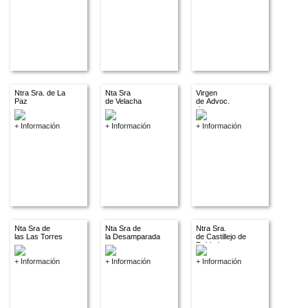
Ntra Sra. de La
Nta Sra
Virgen
Paz
de Velacha
de Advoc.
descon.
+ Información
+ Información
+ Información
Nta Sra de
Nta Sra de
Ntra Sra.
las Las Torres
la Desamparada
de Castillejo de
Robledo
+ Información
+ Información
+ Información