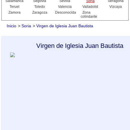
Salamanca
Segovia
Sevilla
Soria
Tarragona
Teruel
Toledo
Valencia
Valladolid
Vizcaya
Zamora
Zaragoza
Desconocida
Zona
colindante
Inicio
>
Soria
>
Virgen de Iglesia Juan Bautista
Virgen de Iglesia Juan Bautista