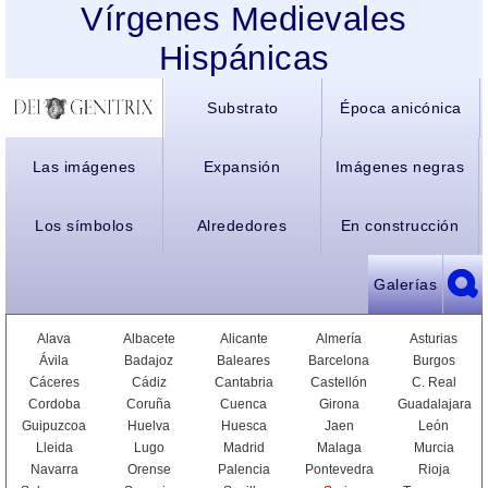
Vírgenes Medievales
Hispánicas
Substrato
Época anicónica
Las imágenes
Expansión
Imágenes negras
Los símbolos
Alrededores
En construcción
Galerías
Alava
Albacete
Alicante
Almería
Asturias
Ávila
Badajoz
Baleares
Barcelona
Burgos
Cáceres
Cádiz
Cantabria
Castellón
C. Real
Cordoba
Coruña
Cuenca
Girona
Guadalajara
Guipuzcoa
Huelva
Huesca
Jaen
León
Lleida
Lugo
Madrid
Malaga
Murcia
Navarra
Orense
Palencia
Pontevedra
Rioja