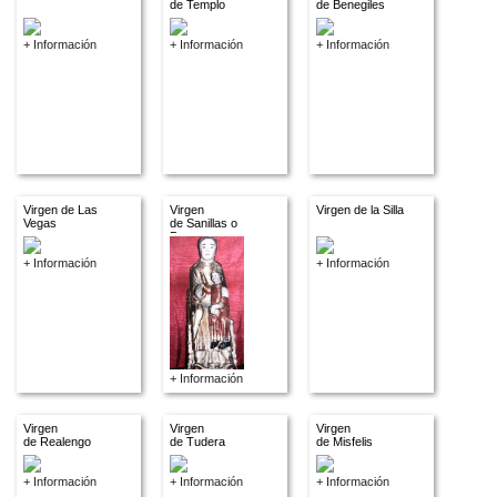
de Templo
de Benegiles
+ Información
+ Información
+ Información
Virgen de Las
Virgen
Virgen de la Silla
Vegas
de Sanillas o
Pastores
+ Información
+ Información
+ Información
Virgen
Virgen
Virgen
de Realengo
de Tudera
de Misfelis
+ Información
+ Información
+ Información