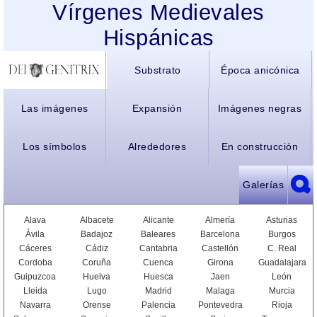
Vírgenes Medievales
Hispánicas
Substrato
Época anicónica
Las imágenes
Expansión
Imágenes negras
Los símbolos
Alrededores
En construcción
Galerías
Alava
Albacete
Alicante
Almería
Asturias
Ávila
Badajoz
Baleares
Barcelona
Burgos
Cáceres
Cádiz
Cantabria
Castellón
C. Real
Cordoba
Coruña
Cuenca
Girona
Guadalajara
Guipuzcoa
Huelva
Huesca
Jaen
León
Lleida
Lugo
Madrid
Malaga
Murcia
Navarra
Orense
Palencia
Pontevedra
Rioja