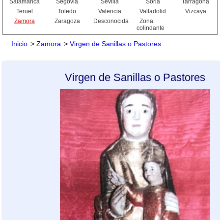
Salamanca
Segovia
Sevilla
Soria
Tarragona
Teruel
Toledo
Valencia
Valladolid
Vizcaya
Zamora
Zaragoza
Desconocida
Zona
colindante
Inicio
>
Zamora
>
Virgen de Sanillas o Pastores
Virgen de Sanillas o Pastores