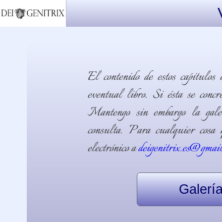
El contenido de estos capítulos 
eventual libro. Si ésta se conc
Mantengo sin embargo la gale
consulta. Para cualquier cosa q
electrónico a
deigenitrix.es@gmai
Galerí