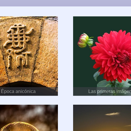
Época anicónica
Las primeras imáge