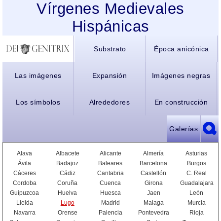
Vírgenes Medievales
Hispánicas
Substrato
Época anicónica
Las imágenes
Expansión
Imágenes negras
Los símbolos
Alrededores
En construcción
Galerías
Alava
Albacete
Alicante
Almería
Asturias
Ávila
Badajoz
Baleares
Barcelona
Burgos
Cáceres
Cádiz
Cantabria
Castellón
C. Real
Cordoba
Coruña
Cuenca
Girona
Guadalajara
Guipuzcoa
Huelva
Huesca
Jaen
León
Lleida
Lugo
Madrid
Malaga
Murcia
Navarra
Orense
Palencia
Pontevedra
Rioja