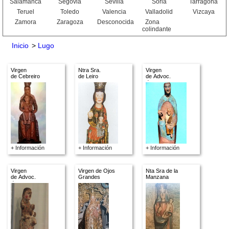
Salamanca
Segovia
Sevilla
Soria
Tarragona
Teruel
Toledo
Valencia
Valladolid
Vizcaya
Zamora
Zaragoza
Desconocida
Zona
colindante
Inicio
>
Lugo
Virgen
Ntra Sra.
Virgen
de Cebreiro
de Leiro
de Advoc.
descon.
+ Información
+ Información
+ Información
Virgen
Virgen de Ojos
Nta Sra de la
de Advoc.
Grandes
Manzana
descon.