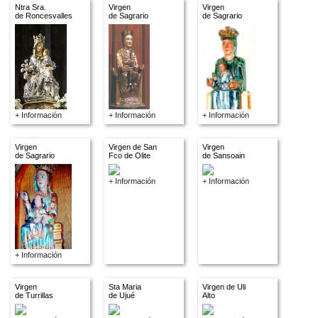
Ntra Sra.
Virgen
Virgen
de Roncesvalles
de Sagrario
de Sagrario
+ Información
+ Información
+ Información
Virgen
Virgen de San
Virgen
de Sagrario
Fco de Olite
de Sansoain
+ Información
+ Información
+ Información
Virgen
Sta Maria
Virgen de Uli
de Turrillas
de Ujué
Alto