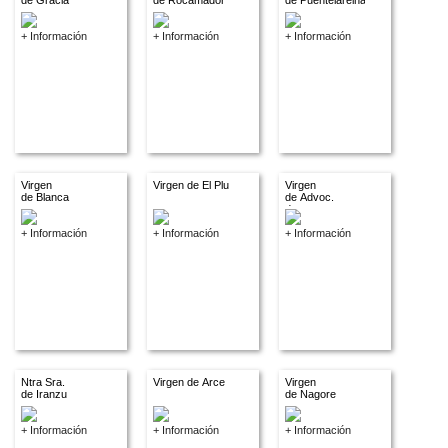
de Gracia
de Rocamador
de Puentelareina
+ Información
+ Información
+ Información
Virgen
Virgen de El Plu
Virgen
de Blanca
de Advoc.
descon.
+ Información
+ Información
+ Información
Ntra Sra.
Virgen de Arce
Virgen
de Iranzu
de Nagore
+ Información
+ Información
+ Información