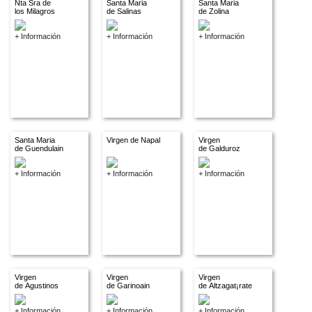
Nta Sra de
Santa Maria
Santa Maria
los Milagros
de Salinas
de Zolina
+ Información
+ Información
+ Información
Santa Maria
Virgen de Napal
Virgen
de Guendulain
de Galduroz
+ Información
+ Información
+ Información
Virgen
Virgen
Virgen
de Agustinos
de Garinoain
de Altzagat¡rate
+ Información
+ Información
+ Información