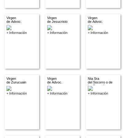
Virgen
Virgen
Virgen
de Advoc.
de Jesucristo
de Advoc.
descon.
descon.
+ Información
+ Información
+ Información
Virgen
Virgen
Nta Sra
de Zurucuain
de Advoc.
del Socorro o de
descon.
los Remedios
+ Información
+ Información
+ Información