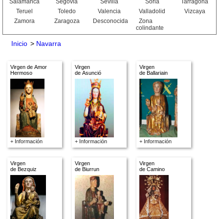
Salamanca
Segovia
Sevilla
Soria
Tarragona
Teruel
Toledo
Valencia
Valladolid
Vizcaya
Zamora
Zaragoza
Desconocida
Zona
colindante
Inicio
>
Navarra
Virgen de Amor
Virgen
Virgen
Hermoso
de Asunció
de Ballariain
+ Información
+ Información
+ Información
Virgen
Virgen
Virgen
de Bezquiz
de Biurrun
de Camino