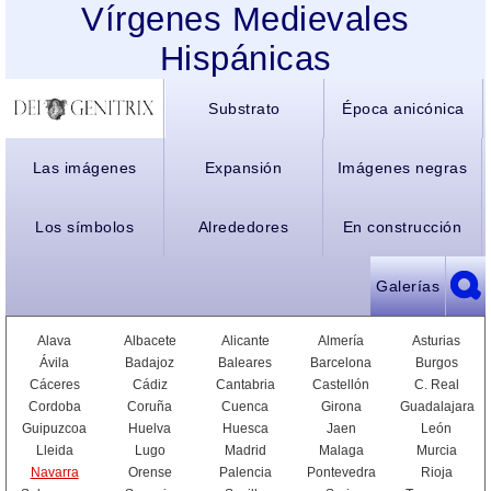
Vírgenes Medievales
Hispánicas
Substrato
Época anicónica
Las imágenes
Expansión
Imágenes negras
Los símbolos
Alrededores
En construcción
Galerías
Alava
Albacete
Alicante
Almería
Asturias
Ávila
Badajoz
Baleares
Barcelona
Burgos
Cáceres
Cádiz
Cantabria
Castellón
C. Real
Cordoba
Coruña
Cuenca
Girona
Guadalajara
Guipuzcoa
Huelva
Huesca
Jaen
León
Lleida
Lugo
Madrid
Malaga
Murcia
Navarra
Orense
Palencia
Pontevedra
Rioja