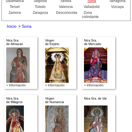
Salamanca
Segovia
Sevilla
Soria
Tarragona
Teruel
Toledo
Valencia
Valladolid
Vizcaya
Zamora
Zaragoza
Desconocida
Zona
colindante
Inicio
>
Soria
Ntra Sra.
Virgen
Ntra Sra.
de Almazan
de Espino
de Mercado
+ Información
+ Información
+ Información
Ntra Sra.
Virgen
Ntra Sra. de Val
de Milagros
de Numancia