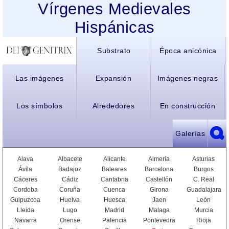
Vírgenes Medievales
Hispánicas
Substrato
Época anicónica
Las imágenes
Expansión
Imágenes negras
Los símbolos
Alrededores
En construcción
Galerías
Alava
Albacete
Alicante
Almería
Asturias
Ávila
Badajoz
Baleares
Barcelona
Burgos
Cáceres
Cádiz
Cantabria
Castellón
C. Real
Cordoba
Coruña
Cuenca
Girona
Guadalajara
Guipuzcoa
Huelva
Huesca
Jaen
León
Lleida
Lugo
Madrid
Malaga
Murcia
Navarra
Orense
Palencia
Pontevedra
Rioja