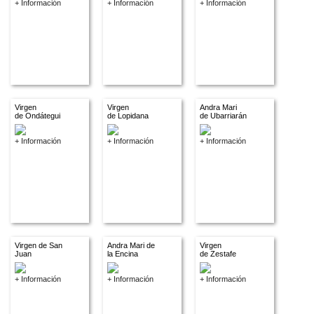
+ Información
+ Información
+ Información
Virgen
Virgen
Andra Mari
de Ondátegui
de Lopidana
de Ubarriarán
+ Información
+ Información
+ Información
Virgen de San
Andra Mari de
Virgen
Juan
la Encina
de Zestafe
+ Información
+ Información
+ Información