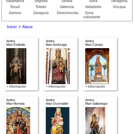
Salamanca
Segovia
Sevilla
Soria
Tarragona
Teruel
Toledo
Valencia
Valladolid
Vizcaya
Zamora
Zaragoza
Desconocida
Zona
colindante
Inicio
>
Alava
Andra
Andra
Andra
Mari Estibaliz
Mari Amézaga
Mari Campo
+ Información
+ Información
+ Información
Andra
Andra
Andra
Mari Moreda
Mari Ocorrialde
Mari Sallurtegui