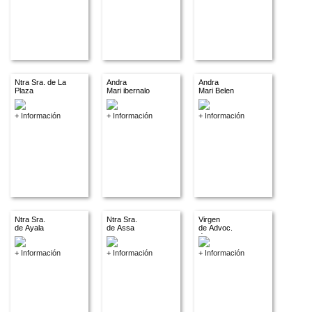
Ntra Sra. de La
Andra
Andra
Plaza
Mari ibernalo
Mari Belen
+ Información
+ Información
+ Información
Ntra Sra.
Ntra Sra.
Virgen
de Ayala
de Assa
de Advoc.
descon.
+ Información
+ Información
+ Información