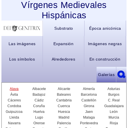
Vírgenes Medievales
Hispánicas
Substrato
Época anicónica
Las imágenes
Expansión
Imágenes negras
Los símbolos
Alrededores
En construcción
Galerías
Alava
Albacete
Alicante
Almería
Asturias
Ávila
Badajoz
Baleares
Barcelona
Burgos
Cáceres
Cádiz
Cantabria
Castellón
C. Real
Cordoba
Coruña
Cuenca
Girona
Guadalajara
Guipuzcoa
Huelva
Huesca
Jaen
León
Lleida
Lugo
Madrid
Malaga
Murcia
Navarra
Orense
Palencia
Pontevedra
Rioja