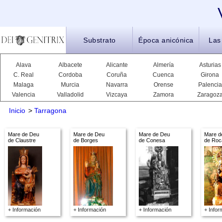
Substrato
Época anicónica
Las
Alava
Albacete
Alicante
Almería
Asturias
C. Real
Cordoba
Coruña
Cuenca
Girona
Malaga
Murcia
Navarra
Orense
Palencia
Valencia
Valladolid
Vizcaya
Zamora
Zaragoz
Inicio
>
Tarragona
Mare de Deu
Mare de Deu
Mare de Deu
Mare d
de Claustre
de Borges
de Conesa
de Roc
+ Información
+ Información
+ Información
+ Infor