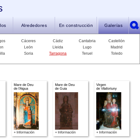
s
los
Alrededores
En construcción
Galerías
gos
Cáceres
Cádiz
Cantabria
Castellón
en
León
Lleida
Lugo
Madrid
illa
Soria
Tarragona
Teruel
Toledo
Mare de Deu
Mare de Deu
Virgen
de l'Aigua
de Guia
de Vilafortuny
+ Información
+ Información
+ Información