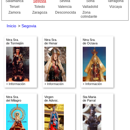
Salamanca
Segovia
Sevilla
Soria
Tarragona
Teruel
Toledo
Valencia
Valladolid
Vizcaya
Zamora
Zaragoza
Desconocida
Zona
colindante
Inicio
>
Segovia
Ntra Sra.
Ntra Sra.
Ntra Sra.
de Tormejón
de Henar
de Octava
+ Información
+ Información
+ Información
Ntra Sra.
Virgen
Sta Maria
del Milagro
de Advoc.
de Parral
descon.