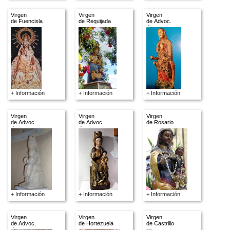
Virgen
Virgen
Virgen
de Fuencisla
de Requijada
de Advoc.
descon.
+ Información
+ Información
+ Información
Virgen
Virgen
Virgen
de Advoc.
de Advoc.
de Rosario
descon.
descon.
+ Información
+ Información
+ Información
Virgen
Virgen
Virgen
de Advoc.
de Hortezuela
de Castrillo
descon.