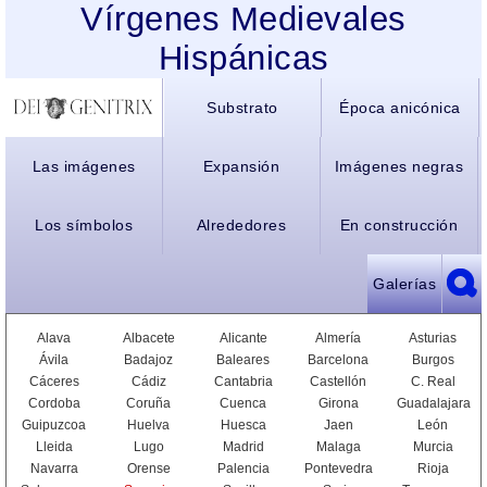
Vírgenes Medievales
Hispánicas
Substrato
Época anicónica
Las imágenes
Expansión
Imágenes negras
Los símbolos
Alrededores
En construcción
Galerías
Alava
Albacete
Alicante
Almería
Asturias
Ávila
Badajoz
Baleares
Barcelona
Burgos
Cáceres
Cádiz
Cantabria
Castellón
C. Real
Cordoba
Coruña
Cuenca
Girona
Guadalajara
Guipuzcoa
Huelva
Huesca
Jaen
León
Lleida
Lugo
Madrid
Malaga
Murcia
Navarra
Orense
Palencia
Pontevedra
Rioja