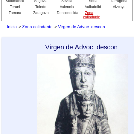
Salamanca
Segovia
Sevilla
Soria
Tarragona
Teruel
Toledo
Valencia
Valladolid
Vizcaya
Zamora
Zaragoza
Desconocida
Zona
colindante
Inicio
>
Zona colindante
>
Virgen de Advoc. descon.
Virgen de Advoc. descon.