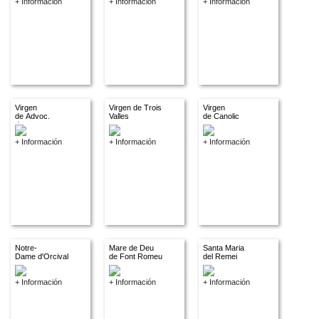
+ Información
+ Información
+ Información
Virgen
Virgen de Trois
Virgen
de Advoc.
Valles
de Canolic
descon.
+ Información
+ Información
+ Información
Notre-
Mare de Deu
Santa Maria
Dame d'Orcival
de Font Romeu
del Remei
+ Información
+ Información
+ Información