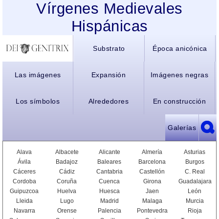
Vírgenes Medievales
Hispánicas
Substrato
Época anicónica
Las imágenes
Expansión
Imágenes negras
Los símbolos
Alrededores
En construcción
Galerías
Alava
Albacete
Alicante
Almería
Asturias
Ávila
Badajoz
Baleares
Barcelona
Burgos
Cáceres
Cádiz
Cantabria
Castellón
C. Real
Cordoba
Coruña
Cuenca
Girona
Guadalajara
Guipuzcoa
Huelva
Huesca
Jaen
León
Lleida
Lugo
Madrid
Malaga
Murcia
Navarra
Orense
Palencia
Pontevedra
Rioja