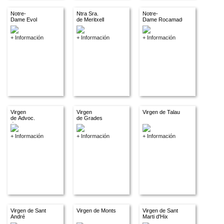
Notre-
Ntra Sra.
Notre-
Dame Evol
de Meritxell
Dame Rocamadur
+ Información
+ Información
+ Información
Virgen
Virgen
Virgen de Talau
de Advoc.
de Grades
descon.
+ Información
+ Información
+ Información
Virgen de Sant
Virgen de Monts
Virgen de Sant
André
Marti d'Hix