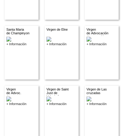
Santa Maria
Virgen de Elne
Virgen
de Champinyon
de Advocación
desconocida
+ Información
+ Información
+ Información
Virgen
Virgen de Saint
Virgen de Las
de Advoc.
Just de
cruzadas
descon.
Valcabrère
+ Información
+ Información
+ Información