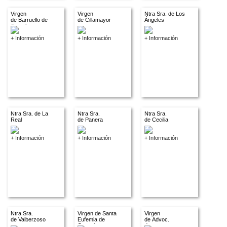
Virgen
Virgen
Ntra Sra. de Los
de Barruello de
de Cillamayor
Ángeles
Santullan
+ Información
+ Información
+ Información
Ntra Sra. de La
Ntra Sra.
Ntra Sra.
Real
de Panera
de Cecilia
+ Información
+ Información
+ Información
Ntra Sra.
Virgen de Santa
Virgen
de Valberzoso
Eufemia de
de Advoc.
Cozuelos
descon.