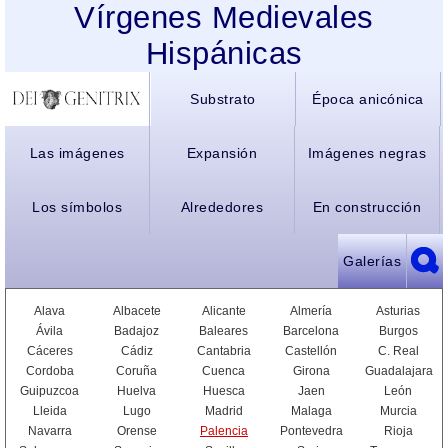
Vírgenes Medievales
Hispánicas
Substrato
Época anicónica
Las imágenes
Expansión
Imágenes negras
Los símbolos
Alrededores
En construcción
Galerías
Alava
Albacete
Alicante
Almería
Asturias
Ávila
Badajoz
Baleares
Barcelona
Burgos
Cáceres
Cádiz
Cantabria
Castellón
C. Real
Cordoba
Coruña
Cuenca
Girona
Guadalajara
Guipuzcoa
Huelva
Huesca
Jaen
León
Lleida
Lugo
Madrid
Malaga
Murcia
Navarra
Orense
Palencia
Pontevedra
Rioja