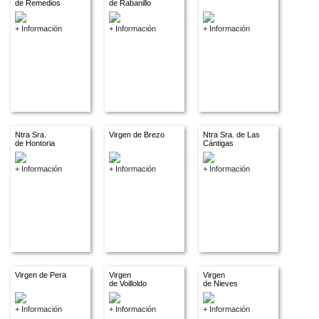
de Remedios
de Rabanillo
+ Información
+ Información
+ Información
Ntra Sra.
Virgen de Brezo
Ntra Sra. de Las
de Hontoria
Cántigas
+ Información
+ Información
+ Información
Virgen de Pera
Virgen
Virgen
de Voilloldo
de Nieves
+ Información
+ Información
+ Información