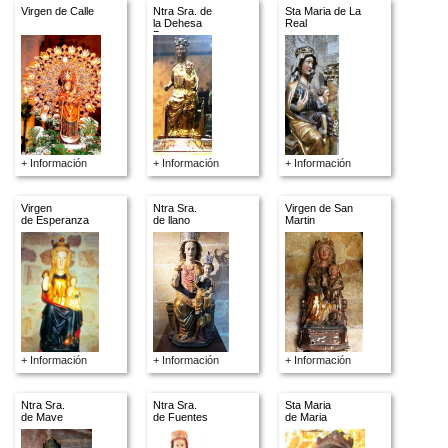
Virgen de Calle
Ntra Sra. de
Sta Maria de La
la Dehesa
Real
Brava
+ Información
+ Información
+ Información
Virgen
Ntra Sra.
Virgen de San
de Esperanza
de llano
Martin
+ Información
+ Información
+ Información
Ntra Sra.
Ntra Sra.
Sta Maria
de Mave
de Fuentes
de Maria