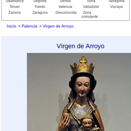
Salamanca
Segovia
Sevilla
Soria
Tarragona
Teruel
Toledo
Valencia
Valladolid
Vizcaya
Zamora
Zaragoza
Desconocida
Zona
colindante
Inicio
>
Palencia
>
Virgen de Arroyo
Virgen de Arroyo