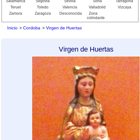
Salamanca
Segovia
Sevilla
Soria
Tarragona
Teruel
Toledo
Valencia
Valladolid
Vizcaya
Zamora
Zaragoza
Desconocida
Zona
colindante
Inicio
>
Cordoba
>
Virgen de Huertas
Virgen de Huertas