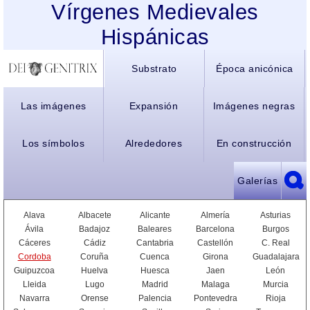
Vírgenes Medievales
Hispánicas
Substrato
Época anicónica
Las imágenes
Expansión
Imágenes negras
Los símbolos
Alrededores
En construcción
Galerías
Alava
Albacete
Alicante
Almería
Asturias
Ávila
Badajoz
Baleares
Barcelona
Burgos
Cáceres
Cádiz
Cantabria
Castellón
C. Real
Cordoba
Coruña
Cuenca
Girona
Guadalajara
Guipuzcoa
Huelva
Huesca
Jaen
León
Lleida
Lugo
Madrid
Malaga
Murcia
Navarra
Orense
Palencia
Pontevedra
Rioja