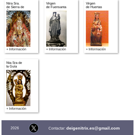
Ntra Sra.
Virgen
Virgen
de Sierra de
de Fuensanta
de Huertas
Cordoba
+ Información
+ Información
+ Información
Nta Sra de
la Guía
+ Información
deigenitrix.es@gmail.com
2026
Contactar: