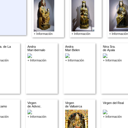
+ Información
+ Información
+ Información
a. de La
Andra
Andra
Ntra Sra.
Mari ibernalo
Mari Belen
de Ayala
mación
+ Información
+ Información
+ Información
Virgen
Virgen
Virgen del Real
camo
de Advoc.
de Valluerca
descon.
mación
+ Información
+ Información