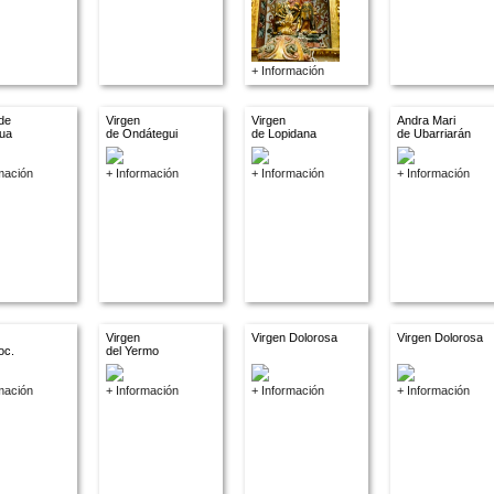
+ Información
de
Virgen
Virgen
Andra Mari
gua
de Ondátegui
de Lopidana
de Ubarriarán
mación
+ Información
+ Información
+ Información
Virgen
Virgen Dolorosa
Virgen Dolorosa
oc.
del Yermo
mación
+ Información
+ Información
+ Información