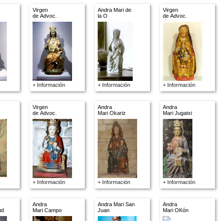
Virgen
Andra Mari de
Virgen
de Advoc.
la O
de Advoc.
descon.
descon.
+ Información
+ Información
+ Información
Virgen
Andra
Andra
de Advoc.
Mari Okariz
Mari Jugatxi
descon.
+ Información
+ Información
+ Información
Andra
Andra Mari San
Andra
ud
Mari Campo
Juan
Mari OKón