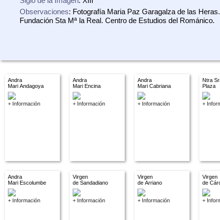
Siglo de la Imagen
: XIII
Observaciones
: Fotografía Maria Paz Garagalza de las Heras.
Fundación Sta Mª la Real. Centro de Estudios del Románico.
Andra
Andra
Andra
Ntra Sr
Mari Andagoya
Mari Encina
Mari Cabriana
Plaza
+ Información
+ Información
+ Información
+ Infor
Andra
Virgen
Virgen
Virgen
Mari Escolumbe
de Sandadiano
de Arriano
de Cár
+ Información
+ Información
+ Información
+ Infor