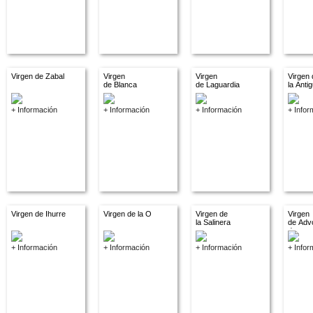
Virgen de Zabal
Virgen
Virgen
Virgen 
de Blanca
de Laguardia
la Anti
+ Información
+ Información
+ Información
+ Infor
Virgen de Ihurre
Virgen de la O
Virgen de
Virgen
la Salinera
de Adv
descon
+ Información
+ Información
+ Información
+ Infor