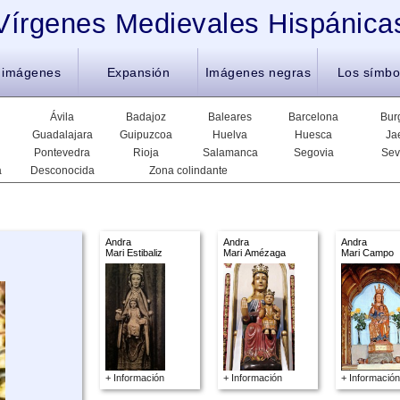
Vírgenes Medievales Hispánica
 imágenes
Expansión
Imágenes negras
Los símbo
Ávila
Badajoz
Baleares
Barcelona
Bur
Guadalajara
Guipuzcoa
Huelva
Huesca
Ja
Pontevedra
Rioja
Salamanca
Segovia
Sev
a
Desconocida
Zona colindante
Andra
Andra
Andra
Mari Estibaliz
Mari Amézaga
Mari Campo
+ Información
+ Información
+ Información