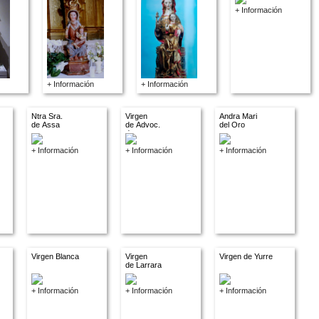
+ Información
+ Información
+ Información
Ntra Sra.
Virgen
Andra Mari
de Assa
de Advoc.
del Oro
descon.
+ Información
+ Información
+ Información
Virgen Blanca
Virgen
Virgen de Yurre
de Larrara
+ Información
+ Información
+ Información