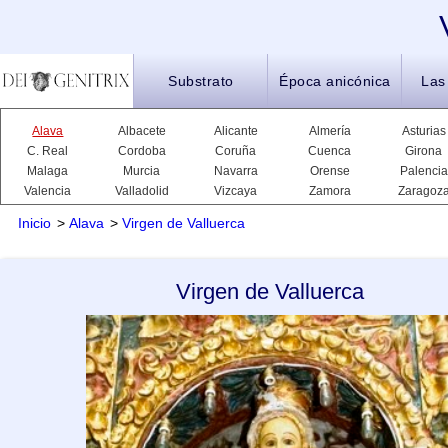
Substrato
Época anicónica
Las
Alava
Albacete
Alicante
Almería
Asturias
C. Real
Cordoba
Coruña
Cuenca
Girona
Malaga
Murcia
Navarra
Orense
Palencia
Valencia
Valladolid
Vizcaya
Zamora
Zaragoz
Inicio
>
Alava
>
Virgen de Valluerca
Virgen de Valluerca