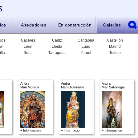
s
los
Alrededores
En construcción
Galerías
gos
Cáceres
Cádiz
Cantabria
Castellón
en
León
Lleida
Lugo
Madrid
illa
Soria
Tarragona
Teruel
Toledo
Andra
Andra
Andra
Mari Moreda
Mari Ocorrialde
Mari Sallurtegui
+ Información
+ Información
+ Información