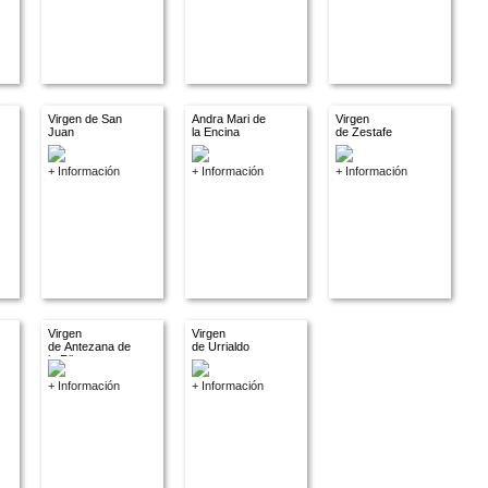
Virgen de San
Andra Mari de
Virgen
Juan
la Encina
de Zestafe
+ Información
+ Información
+ Información
Virgen
Virgen
de Antezana de
de Urrialdo
la Ribera
+ Información
+ Información