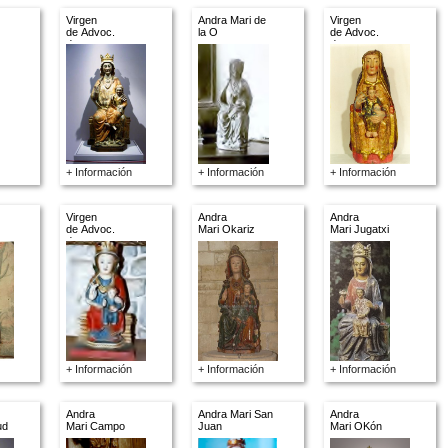
Virgen
Andra Mari de
Virgen
de Advoc.
la O
de Advoc.
descon.
descon.
+ Información
+ Información
+ Información
Virgen
Andra
Andra
de Advoc.
Mari Okariz
Mari Jugatxi
descon.
+ Información
+ Información
+ Información
Andra
Andra Mari San
Andra
ud
Mari Campo
Juan
Mari OKón