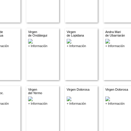
de
Virgen
Virgen
Andra Mari
gua
de Ondátegui
de Lopidana
de Ubarriarán
mación
+ Información
+ Información
+ Información
Virgen
Virgen Dolorosa
Virgen Dolorosa
oc.
del Yermo
mación
+ Información
+ Información
+ Información