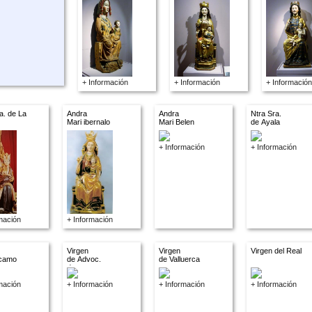
+ Información
+ Información
+ Información
a. de La
Andra
Andra
Ntra Sra.
Mari ibernalo
Mari Belen
de Ayala
+ Información
+ Información
mación
+ Información
Virgen
Virgen
Virgen del Real
camo
de Advoc.
de Valluerca
descon.
mación
+ Información
+ Información
+ Información