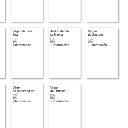
Virgen de San
Andra Mari de
Virgen
Juan
la Encina
de Zestafe
+ Información
+ Información
+ Información
Virgen
Virgen
de Antezana de
de Urrialdo
la Ribera
+ Información
+ Información