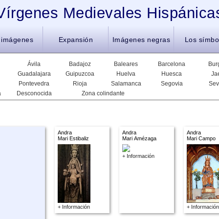
Vírgenes Medievales Hispánica
 imágenes
Expansión
Imágenes negras
Los símbo
Ávila
Badajoz
Baleares
Barcelona
Bur
Guadalajara
Guipuzcoa
Huelva
Huesca
Ja
Pontevedra
Rioja
Salamanca
Segovia
Sev
a
Desconocida
Zona colindante
Andra
Andra
Andra
Mari Estibaliz
Mari Amézaga
Mari Campo
+ Información
+ Información
+ Información