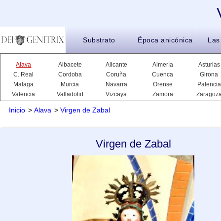
Substrato
Época anicónica
Las
Alava
Albacete
Alicante
Almería
Asturias
C. Real
Cordoba
Coruña
Cuenca
Girona
Malaga
Murcia
Navarra
Orense
Palencia
Valencia
Valladolid
Vizcaya
Zamora
Zaragoz
Inicio
>
Alava
>
Virgen de Zabal
Virgen de Zabal