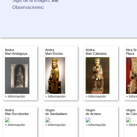
Siglo de la Imagen
: XIII
Observaciones
:
Andra
Andra
Andra
Ntra Sr
Mari Andagoya
Mari Encina
Mari Cabriana
Plaza
+ Información
+ Información
+ Información
+ Infor
Andra
Virgen
Virgen
Virgen
Mari Escolumbe
de Sandadiano
de Arriano
de Cár
+ Información
+ Información
+ Información
+ Infor