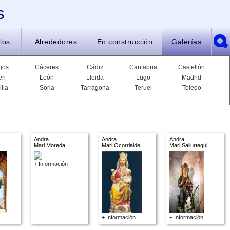
s
los
Alrededores
En construcción
Galerías
gos
Cáceres
Cádiz
Cantabria
Castellón
en
León
Lleida
Lugo
Madrid
illa
Soria
Tarragona
Teruel
Toledo
Andra
Andra
Andra
Mari Moreda
Mari Ocorrialde
Mari Sallurtegui
+ Información
+ Información
+ Información