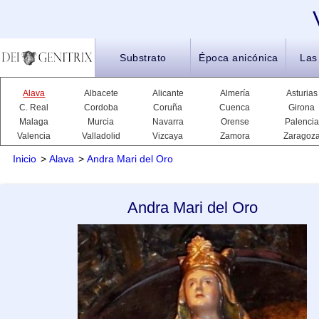
Substrato
Época anicónica
Las
Alava
Albacete
Alicante
Almería
Asturias
C. Real
Cordoba
Coruña
Cuenca
Girona
Malaga
Murcia
Navarra
Orense
Palencia
Valencia
Valladolid
Vizcaya
Zamora
Zaragoz
Inicio
>
Alava
>
Andra Mari del Oro
Andra Mari del Oro