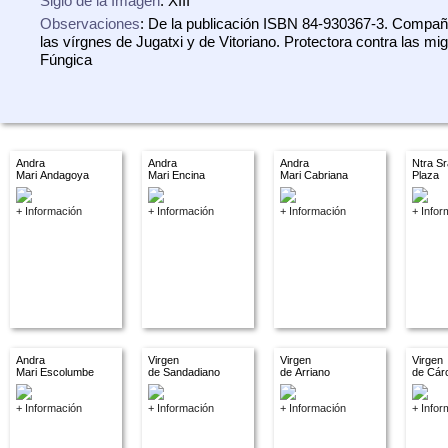
Siglo de la Imagen
: XIII
Observaciones
: De la publicación ISBN 84-930367-3. Compañ
las vírgnes de Jugatxi y de Vitoriano. Protectora contra las mi
Fúngica
Andra
Andra
Andra
Ntra Sr
Mari Andagoya
Mari Encina
Mari Cabriana
Plaza
+ Información
+ Información
+ Información
+ Infor
Andra
Virgen
Virgen
Virgen
Mari Escolumbe
de Sandadiano
de Arriano
de Cár
+ Información
+ Información
+ Información
+ Infor