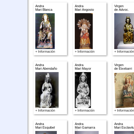
Andra
Andra
Virgen
Mari Blanca
Mari Angosto
de Advoc.
descon.
+ Información
+ Información
+ Información
Andra
Andra
Virgen
Mari Abendaño
Mari Mayor
de Etxebarri
+ Información
+ Información
+ Información
Andra
Andra
Andra
Mari Esquibel
Mari Gamarra
Mari Esclavit
Menor