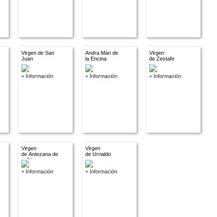
Virgen de San
Andra Mari de
Virgen
Juan
la Encina
de Zestafe
+ Información
+ Información
+ Información
Virgen
Virgen
de Antezana de
de Urrialdo
la Ribera
+ Información
+ Información