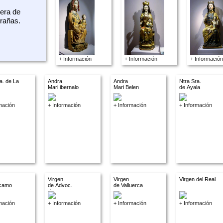
era de
grañas.
+ Información
+ Información
+ Información
a. de La
Andra
Andra
Ntra Sra.
Mari ibernalo
Mari Belen
de Ayala
mación
+ Información
+ Información
+ Información
Virgen
Virgen
Virgen del Real
camo
de Advoc.
de Valluerca
descon.
mación
+ Información
+ Información
+ Información