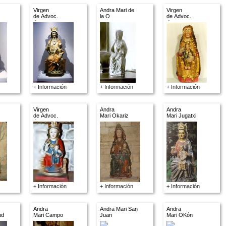
Virgen
Andra Mari de
Virgen
de Advoc.
la O
de Advoc.
descon.
descon.
+ Información
+ Información
+ Información
Virgen
Andra
Andra
de Advoc.
Mari Okariz
Mari Jugatxi
descon.
+ Información
+ Información
+ Información
Andra
Andra Mari San
Andra
ud
Mari Campo
Juan
Mari OKón