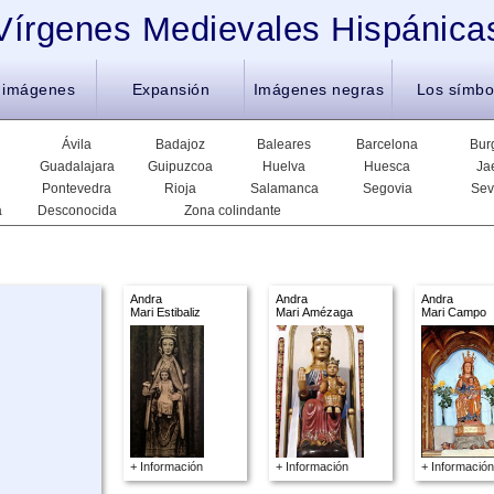
Vírgenes Medievales Hispánica
 imágenes
Expansión
Imágenes negras
Los símbo
Ávila
Badajoz
Baleares
Barcelona
Bur
Guadalajara
Guipuzcoa
Huelva
Huesca
Ja
Pontevedra
Rioja
Salamanca
Segovia
Sev
a
Desconocida
Zona colindante
Andra
Andra
Andra
Mari Estibaliz
Mari Amézaga
Mari Campo
+ Información
+ Información
+ Información