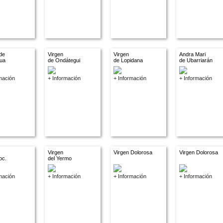
de
Virgen
Virgen
Andra Mari
gua
de Ondátegui
de Lopidana
de Ubarriarán
mación
+ Información
+ Información
+ Información
Virgen
Virgen Dolorosa
Virgen Dolorosa
oc.
del Yermo
mación
+ Información
+ Información
+ Información