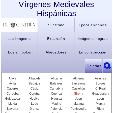
Vírgenes Medievales
Hispánicas
Substrato
Época anicónica
Las imágenes
Expansión
Imágenes negras
Los símbolos
Alrededores
En construcción
Galerías
Alava
Albacete
Alicante
Almería
Asturias
Ávila
Badajoz
Baleares
Barcelona
Burgos
Cáceres
Cádiz
Cantabria
Castellón
C. Real
Cordoba
Coruña
Cuenca
Girona
Guadalajara
Guipuzcoa
Huelva
Huesca
Jaen
León
Lleida
Lugo
Madrid
Malaga
Murcia
Navarra
Orense
Palencia
Pontevedra
Rioja