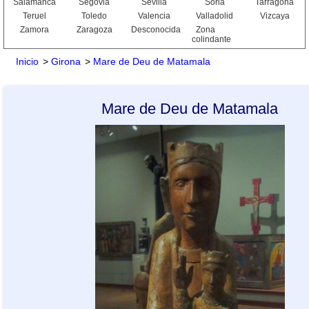
Salamanca
Segovia
Sevilla
Soria
Tarragona
Teruel
Toledo
Valencia
Valladolid
Vizcaya
Zamora
Zaragoza
Desconocida
Zona
colindante
Inicio
>
Girona
>
Mare de Deu de Matamala
Mare de Deu de Matamala