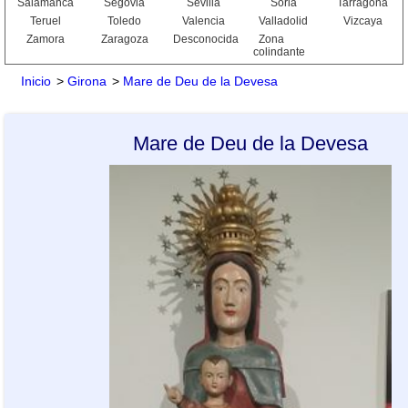
Salamanca
Segovia
Sevilla
Soria
Tarragona
Teruel
Toledo
Valencia
Valladolid
Vizcaya
Zamora
Zaragoza
Desconocida
Zona
colindante
Inicio
>
Girona
>
Mare de Deu de la Devesa
Mare de Deu de la Devesa