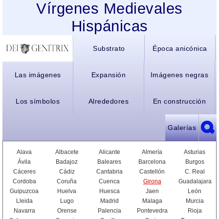
Vírgenes Medievales
Hispánicas
Substrato
Época anicónica
Las imágenes
Expansión
Imágenes negras
Los símbolos
Alrededores
En construcción
Galerías
Alava
Albacete
Alicante
Almería
Asturias
Ávila
Badajoz
Baleares
Barcelona
Burgos
Cáceres
Cádiz
Cantabria
Castellón
C. Real
Cordoba
Coruña
Cuenca
Girona
Guadalajara
Guipuzcoa
Huelva
Huesca
Jaen
León
Lleida
Lugo
Madrid
Malaga
Murcia
Navarra
Orense
Palencia
Pontevedra
Rioja