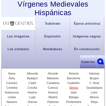
Vírgenes Medievales
Hispánicas
Substrato
Época anicónica
Las imágenes
Expansión
Imágenes negras
Los símbolos
Alrededores
En construcción
Galerías
Alava
Albacete
Alicante
Almería
Asturias
Ávila
Badajoz
Baleares
Barcelona
Burgos
Cáceres
Cádiz
Cantabria
Castellón
C. Real
Cordoba
Coruña
Cuenca
Girona
Guadalajara
Guipuzcoa
Huelva
Huesca
Jaen
León
Lleida
Lugo
Madrid
Malaga
Murcia
Navarra
Orense
Palencia
Pontevedra
Rioja