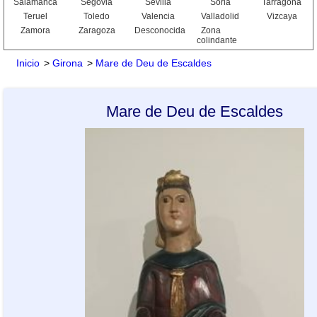
Salamanca
Segovia
Sevilla
Soria
Tarragona
Teruel
Toledo
Valencia
Valladolid
Vizcaya
Zamora
Zaragoza
Desconocida
Zona
colindante
Inicio
>
Girona
>
Mare de Deu de Escaldes
Mare de Deu de Escaldes