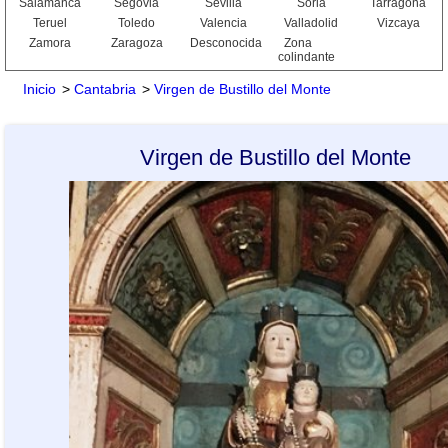
Salamanca
Segovia
Sevilla
Soria
Tarragona
Teruel
Toledo
Valencia
Valladolid
Vizcaya
Zamora
Zaragoza
Desconocida
Zona
colindante
Inicio
>
Cantabria
>
Virgen de Bustillo del Monte
Virgen de Bustillo del Monte