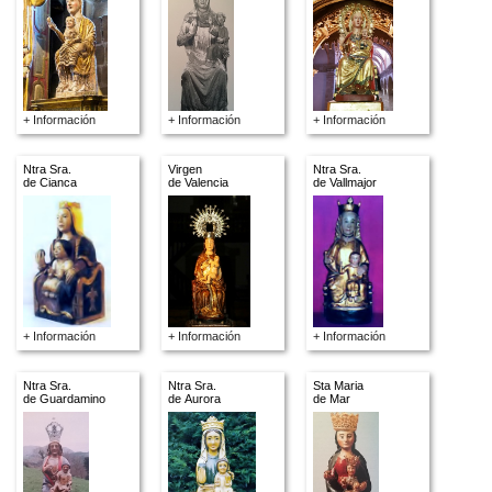
+ Información
+ Información
+ Información
Ntra Sra.
Virgen
Ntra Sra.
de Cianca
de Valencia
de Vallmajor
+ Información
+ Información
+ Información
Ntra Sra.
Ntra Sra.
Sta Maria
de Guardamino
de Aurora
de Mar