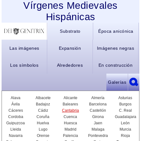
Vírgenes Medievales
Hispánicas
Substrato
Época anicónica
Las imágenes
Expansión
Imágenes negras
Los símbolos
Alrededores
En construcción
Galerías
Alava
Albacete
Alicante
Almería
Asturias
Ávila
Badajoz
Baleares
Barcelona
Burgos
Cáceres
Cádiz
Cantabria
Castellón
C. Real
Cordoba
Coruña
Cuenca
Girona
Guadalajara
Guipuzcoa
Huelva
Huesca
Jaen
León
Lleida
Lugo
Madrid
Malaga
Murcia
Navarra
Orense
Palencia
Pontevedra
Rioja