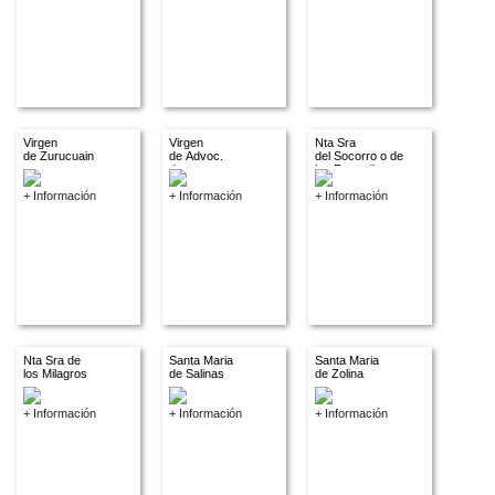
Virgen
Virgen
Nta Sra
de Zurucuain
de Advoc.
del Socorro o de
descon.
los Remedios
+ Información
+ Información
+ Información
Nta Sra de
Santa Maria
Santa Maria
los Milagros
de Salinas
de Zolina
+ Información
+ Información
+ Información