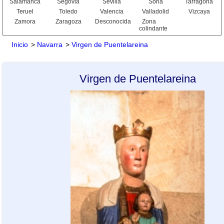
Salamanca
Segovia
Sevilla
Soria
Tarragona
Teruel
Toledo
Valencia
Valladolid
Vizcaya
Zamora
Zaragoza
Desconocida
Zona
colindante
Inicio
>
Navarra
>
Virgen de Puentelareina
Virgen de Puentelareina