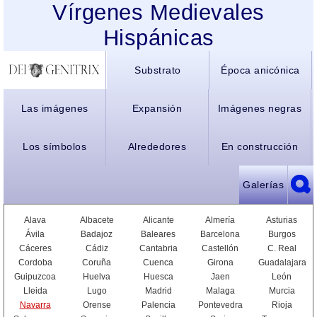
Vírgenes Medievales
Hispánicas
Substrato
Época anicónica
Las imágenes
Expansión
Imágenes negras
Los símbolos
Alrededores
En construcción
Galerías
Alava
Albacete
Alicante
Almería
Asturias
Ávila
Badajoz
Baleares
Barcelona
Burgos
Cáceres
Cádiz
Cantabria
Castellón
C. Real
Cordoba
Coruña
Cuenca
Girona
Guadalajara
Guipuzcoa
Huelva
Huesca
Jaen
León
Lleida
Lugo
Madrid
Malaga
Murcia
Navarra
Orense
Palencia
Pontevedra
Rioja