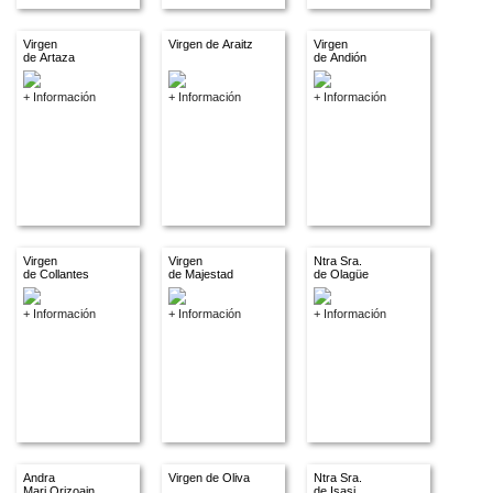
Virgen
Virgen de Araitz
Virgen
de Artaza
de Andión
+ Información
+ Información
+ Información
Virgen
Virgen
Ntra Sra.
de Collantes
de Majestad
de Olagüe
+ Información
+ Información
+ Información
Andra
Virgen de Oliva
Ntra Sra.
Mari Orizoain
de Isasi