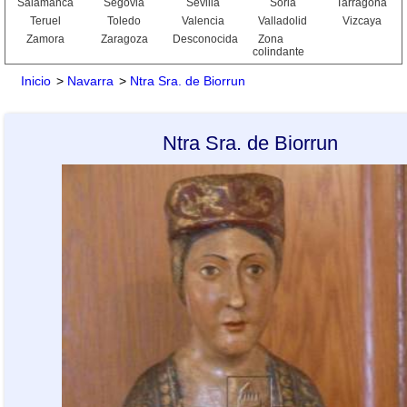
Salamanca
Segovia
Sevilla
Soria
Tarragona
Teruel
Toledo
Valencia
Valladolid
Vizcaya
Zamora
Zaragoza
Desconocida
Zona
colindante
Inicio
>
Navarra
>
Ntra Sra. de Biorrun
Ntra Sra. de Biorrun