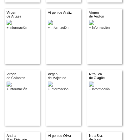
Virgen
Virgen de Araitz
Virgen
de Artaza
de Andión
+ Información
+ Información
+ Información
Virgen
Virgen
Ntra Sra.
de Collantes
de Majestad
de Olagüe
+ Información
+ Información
+ Información
Andra
Virgen de Oliva
Ntra Sra.
Mari Orizoain
de Isasi