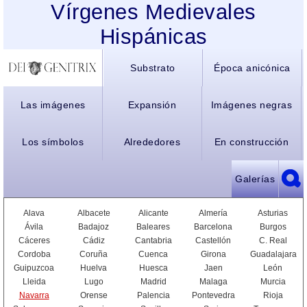
Vírgenes Medievales
Hispánicas
Substrato
Época anicónica
Las imágenes
Expansión
Imágenes negras
Los símbolos
Alrededores
En construcción
Galerías
Alava
Albacete
Alicante
Almería
Asturias
Ávila
Badajoz
Baleares
Barcelona
Burgos
Cáceres
Cádiz
Cantabria
Castellón
C. Real
Cordoba
Coruña
Cuenca
Girona
Guadalajara
Guipuzcoa
Huelva
Huesca
Jaen
León
Lleida
Lugo
Madrid
Malaga
Murcia
Navarra
Orense
Palencia
Pontevedra
Rioja