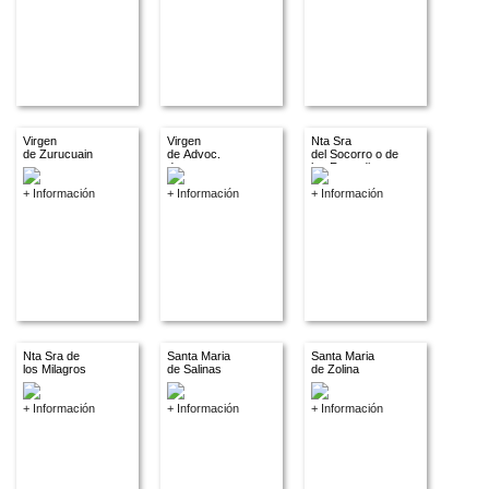
Virgen
Virgen
Nta Sra
de Zurucuain
de Advoc.
del Socorro o de
descon.
los Remedios
+ Información
+ Información
+ Información
Nta Sra de
Santa Maria
Santa Maria
los Milagros
de Salinas
de Zolina
+ Información
+ Información
+ Información