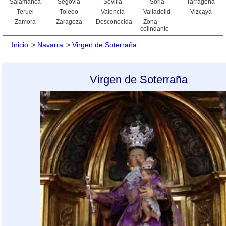
Salamanca
Segovia
Sevilla
Soria
Tarragona
Teruel
Toledo
Valencia
Valladolid
Vizcaya
Zamora
Zaragoza
Desconocida
Zona
colindante
Inicio
>
Navarra
>
Virgen de Soterraña
Virgen de Soterraña