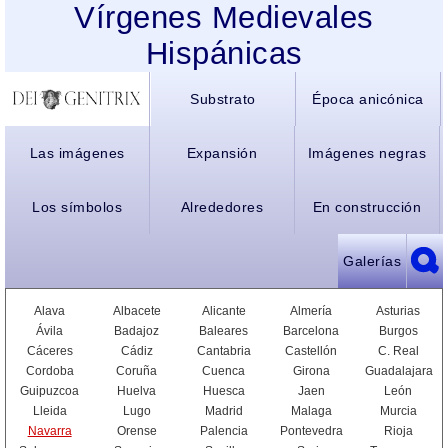
Vírgenes Medievales
Hispánicas
Substrato
Época anicónica
Las imágenes
Expansión
Imágenes negras
Los símbolos
Alrededores
En construcción
Galerías
Alava
Albacete
Alicante
Almería
Asturias
Ávila
Badajoz
Baleares
Barcelona
Burgos
Cáceres
Cádiz
Cantabria
Castellón
C. Real
Cordoba
Coruña
Cuenca
Girona
Guadalajara
Guipuzcoa
Huelva
Huesca
Jaen
León
Lleida
Lugo
Madrid
Malaga
Murcia
Navarra
Orense
Palencia
Pontevedra
Rioja