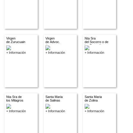
Virgen
Virgen
Nta Sra
de Zurucuain
de Advoc.
del Socorro o de
descon.
los Remedios
+ Información
+ Información
+ Información
Nta Sra de
Santa Maria
Santa Maria
los Milagros
de Salinas
de Zolina
+ Información
+ Información
+ Información