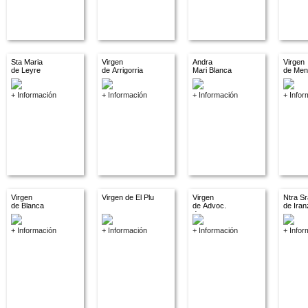
Sta Maria
Virgen
Andra
Virgen
de Leyre
de Arrigorria
Mari Blanca
de Men
+ Información
+ Información
+ Información
+ Infor
Virgen
Virgen de El Plu
Virgen
Ntra Sr
de Blanca
de Advoc.
de Iran
descon.
+ Información
+ Información
+ Información
+ Infor