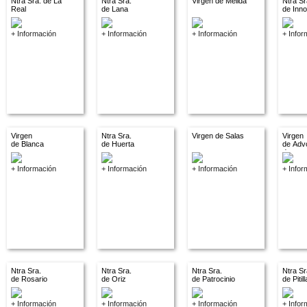
Ntra Sra. de La
Ntra Sra.
Virgen de Melida
Ntra Sr
Real
de Lana
de Inn
+ Información
+ Información
+ Información
+ Infor
Virgen
Ntra Sra.
Virgen de Salas
Virgen
de Blanca
de Huerta
de Adv
descon
+ Información
+ Información
+ Información
+ Infor
Ntra Sra.
Ntra Sra.
Ntra Sra.
Ntra Sr
de Rosario
de Oriz
de Patrocinio
de Pitil
+ Información
+ Información
+ Información
+ Infor