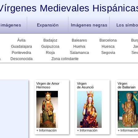
Vírgenes Medievales Hispánica
 imágenes
Expansión
Imágenes negras
Los símbo
Ávila
Badajoz
Baleares
Barcelona
Bur
Guadalajara
Guipuzcoa
Huelva
Huesca
Ja
Pontevedra
Rioja
Salamanca
Segovia
Sev
a
Desconocida
Zona colindante
Virgen de Amor
Virgen
Virgen
Hermoso
de Asunció
de Ballariain
+ Información
+ Información
+ Información