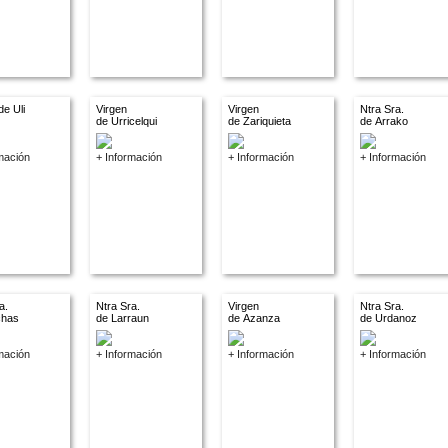
de Uli
Virgen
Virgen
Ntra Sra.
de Urricelqui
de Zariquieta
de Arrako
mación
+ Información
+ Información
+ Información
a.
Ntra Sra.
Virgen
Ntra Sra.
chas
de Larraun
de Azanza
de Urdanoz
mación
+ Información
+ Información
+ Información