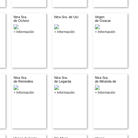
Ntra Sra.
Ntra Sra. de Usi
Virgen
de Ochovi
de Osacar
+ Información
+ Información
+ Información
Ntra Sra.
Ntra Sra.
Ntra Sra.
de Remedios
de Legarda
de Miranda de
Arga
+ Información
+ Información
+ Información