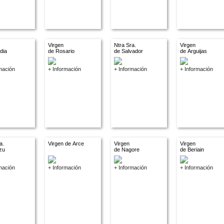
Virgen
Ntra Sra.
Virgen
dia
de Rosario
de Salvador
de Arguijas
mación
+ Información
+ Información
+ Información
a.
Virgen de Arce
Virgen
Virgen
zu
de Nagore
de Beriain
mación
+ Información
+ Información
+ Información