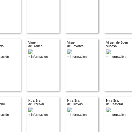
Virgen
Virgen
Virgen de Buen
olo
de Blanca
de Favores
suceso
mación
+ Información
+ Información
+ Información
Ntra Sra.
Ntra Sra.
Ntra Sra.
chu
de Ozcoidi
de Cuevas
de Castellar
mación
+ Información
+ Información
+ Información