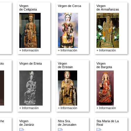
Virgen
Virgen de Cerca
Virgen
de Celigüeta
de Armañanzas
+ Información
+ Información
+ Información
pto
Virgen de Erieta
Virgen
Virgen
de Eristain
de Bargota
+ Información
+ Información
+ Información
che
Virgen
Ntra Sra.
Sta Maria de La
de Janáriz
de Jerusalen
Real