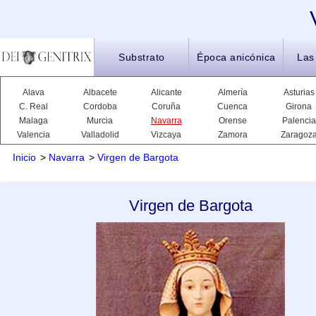
Substrato
Época anicónica
Las
Alava
Albacete
Alicante
Almería
Asturias
C. Real
Cordoba
Coruña
Cuenca
Girona
Malaga
Murcia
Navarra
Orense
Palencia
Valencia
Valladolid
Vizcaya
Zamora
Zaragoz
Inicio
>
Navarra
>
Virgen de Bargota
Virgen de Bargota