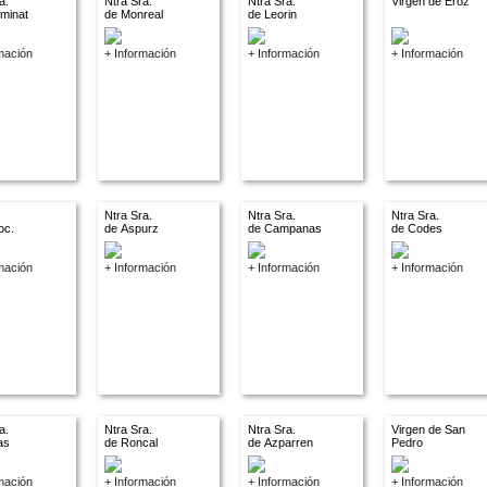
a.
Ntra Sra.
Ntra Sra.
Virgen de Eroz
ominat
de Monreal
de Leorin
mación
+ Información
+ Información
+ Información
Ntra Sra.
Ntra Sra.
Ntra Sra.
oc.
de Aspurz
de Campanas
de Codes
.
mación
+ Información
+ Información
+ Información
a.
Ntra Sra.
Ntra Sra.
Virgen de San
las
de Roncal
de Azparren
Pedro
mación
+ Información
+ Información
+ Información