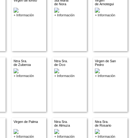
Virgen de loreto
Sta Maria
Virgen
de Nora
de Arnotegui
+ Información
+ Información
+ Información
Ntra Sra.
Ntra Sra.
Virgen de San
de Zuberoa
de Oco
Pedro
+ Información
+ Información
+ Información
Virgen de Palma
Ntra Sra.
Ntra Sra.
de Almuza
de Rosario
+ Información
+ Información
+ Información