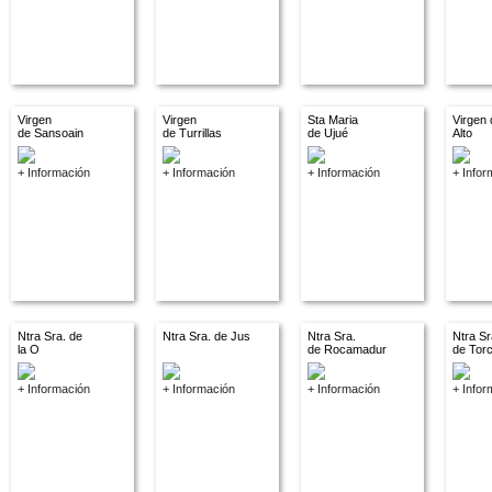
Virgen
Virgen
Sta Maria
Virgen 
de Sansoain
de Turrillas
de Ujué
Alto
+ Información
+ Información
+ Información
+ Infor
Ntra Sra. de
Ntra Sra. de Jus
Ntra Sra.
Ntra Sr
la O
de Rocamadur
de Tor
+ Información
+ Información
+ Información
+ Infor