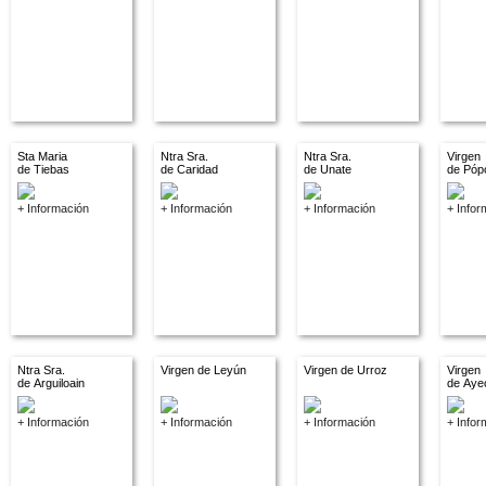
Sta Maria
Ntra Sra.
Ntra Sra.
Virgen
de Tiebas
de Caridad
de Unate
de Póp
+ Información
+ Información
+ Información
+ Infor
Ntra Sra.
Virgen de Leyún
Virgen de Urroz
Virgen
de Arguiloain
de Aye
+ Información
+ Información
+ Información
+ Infor