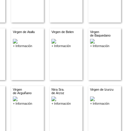
Virgen de Atallu
Virgen de Belen
Virgen
de Baquedano
+ Información
+ Información
+ Información
Virgen
Ntra Sra.
Virgen de Izurzu
de Arguiñano
de Arzoz
+ Información
+ Información
+ Información