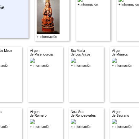
+ Información
+ Información
 Se
+ Información
 de Meoz
Virgen
Sta Maria
Virgen
de Misericordia
de Los Arcos
de Muneta
mación
+ Información
+ Información
+ Información
a.
Virgen
Ntra Sra.
Virgen
de Romero
de Roncesvalles
de Sagrario
mación
+ Información
+ Información
+ Información