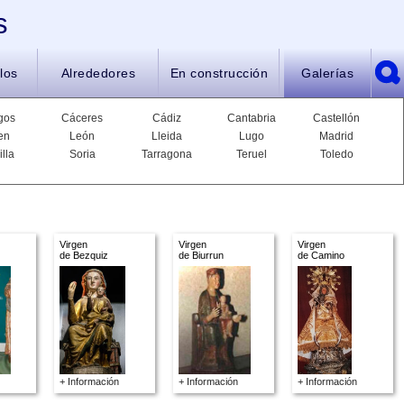
s
los
Alrededores
En construcción
Galerías
gos
Cáceres
Cádiz
Cantabria
Castellón
en
León
Lleida
Lugo
Madrid
illa
Soria
Tarragona
Teruel
Toledo
Virgen
Virgen
Virgen
de Bezquiz
de Biurrun
de Camino
+ Información
+ Información
+ Información