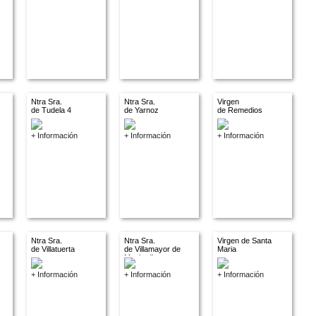
Ntra Sra.
Ntra Sra.
Virgen
de Tudela 4
de Yarnoz
de Remedios
+ Información
+ Información
+ Información
Ntra Sra.
Ntra Sra.
Virgen de Santa
de Villatuerta
de Villamayor de
Maria
Monjardin
+ Información
+ Información
+ Información