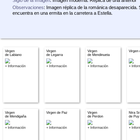
Siglo de la Imagen
: Imagen moderna. Réplica de una anterior
Observaciones
: Imagen réplica de la románica desaparecida.
encuentra en una ermita en la carretera a Estella.
Virgen
Virgen
Virgen
Virgen
de Labiano
de Legarra
de Mendinueta
+ Información
+ Información
+ Información
+ Infor
Virgen
Virgen de Paz
Virgen
Ntra Sr
de Mendigaña
de Perdon
de Puy
+ Información
+ Información
+ Información
+ Infor