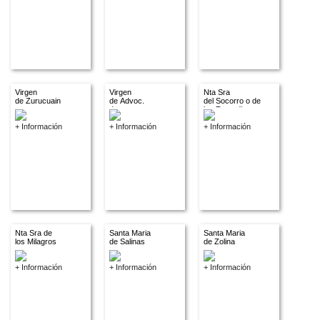
Virgen
Virgen
Nta Sra
de Zurucuain
de Advoc.
del Socorro o de
descon.
los Remedios
+ Información
+ Información
+ Información
Nta Sra de
Santa Maria
Santa Maria
los Milagros
de Salinas
de Zolina
+ Información
+ Información
+ Información