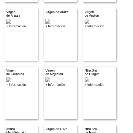
Virgen
Virgen de Araitz
Virgen
de Artaza
de Andión
+ Información
+ Información
+ Información
Virgen
Virgen
Ntra Sra.
de Collantes
de Majestad
de Olagüe
+ Información
+ Información
+ Información
Andra
Virgen de Oliva
Ntra Sra.
Mari Orizoain
de Isasi