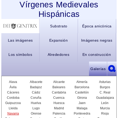
Vírgenes Medievales
Hispánicas
Substrato
Época anicónica
Las imágenes
Expansión
Imágenes negras
Los símbolos
Alrededores
En construcción
Galerías
Alava
Albacete
Alicante
Almería
Asturias
Ávila
Badajoz
Baleares
Barcelona
Burgos
Cáceres
Cádiz
Cantabria
Castellón
C. Real
Cordoba
Coruña
Cuenca
Girona
Guadalajara
Guipuzcoa
Huelva
Huesca
Jaen
León
Lleida
Lugo
Madrid
Malaga
Murcia
Navarra
Orense
Palencia
Pontevedra
Rioja