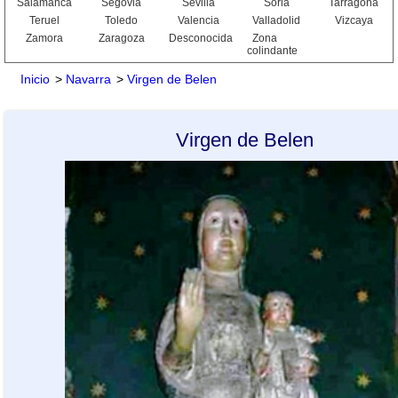
Salamanca
Segovia
Sevilla
Soria
Tarragona
Teruel
Toledo
Valencia
Valladolid
Vizcaya
Zamora
Zaragoza
Desconocida
Zona
colindante
Inicio
>
Navarra
>
Virgen de Belen
Virgen de Belen