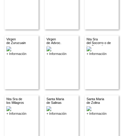
Virgen
Virgen
Nta Sra
de Zurucuain
de Advoc.
del Socorro o de
descon.
los Remedios
+ Información
+ Información
+ Información
Nta Sra de
Santa Maria
Santa Maria
los Milagros
de Salinas
de Zolina
+ Información
+ Información
+ Información