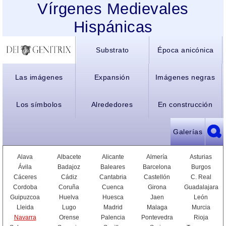
Vírgenes Medievales
Hispánicas
Substrato
Época anicónica
Las imágenes
Expansión
Imágenes negras
Los símbolos
Alrededores
En construcción
Galerías
Alava
Albacete
Alicante
Almería
Asturias
Ávila
Badajoz
Baleares
Barcelona
Burgos
Cáceres
Cádiz
Cantabria
Castellón
C. Real
Cordoba
Coruña
Cuenca
Girona
Guadalajara
Guipuzcoa
Huelva
Huesca
Jaen
León
Lleida
Lugo
Madrid
Malaga
Murcia
Navarra
Orense
Palencia
Pontevedra
Rioja