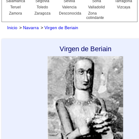
Salamanca
Segovia
Sevilla
Soria
Tarragona
Teruel
Toledo
Valencia
Valladolid
Vizcaya
Zamora
Zaragoza
Desconocida
Zona
colindante
Inicio
>
Navarra
>
Virgen de Beriain
Virgen de Beriain