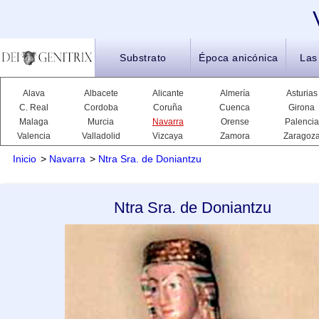
Substrato
Época anicónica
Las
Alava
Albacete
Alicante
Almería
Asturias
C. Real
Cordoba
Coruña
Cuenca
Girona
Malaga
Murcia
Navarra
Orense
Palencia
Valencia
Valladolid
Vizcaya
Zamora
Zaragoz
Inicio
>
Navarra
>
Ntra Sra. de Doniantzu
Ntra Sra. de Doniantzu