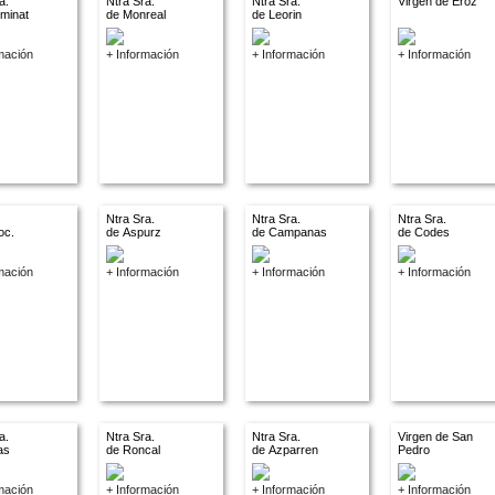
a.
Ntra Sra.
Ntra Sra.
Virgen de Eroz
ominat
de Monreal
de Leorin
mación
+ Información
+ Información
+ Información
Ntra Sra.
Ntra Sra.
Ntra Sra.
oc.
de Aspurz
de Campanas
de Codes
.
mación
+ Información
+ Información
+ Información
a.
Ntra Sra.
Ntra Sra.
Virgen de San
las
de Roncal
de Azparren
Pedro
mación
+ Información
+ Información
+ Información