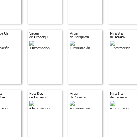
de Uli
Virgen
Virgen
Ntra Sra.
de Urricelqui
de Zariquieta
de Arrako
mación
+ Información
+ Información
+ Información
a.
Ntra Sra.
Virgen
Ntra Sra.
chas
de Larraun
de Azanza
de Urdanoz
mación
+ Información
+ Información
+ Información