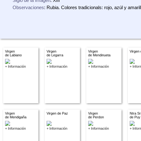
Siglo de la Imagen
: XIII
Observaciones
: Rubia. Colores tradicionals: rojo, azúl y amaril
Virgen
Virgen
Virgen
Virgen
de Labiano
de Legarra
de Mendinueta
+ Información
+ Información
+ Información
+ Infor
Virgen
Virgen de Paz
Virgen
Ntra Sr
de Mendigaña
de Perdon
de Puy
+ Información
+ Información
+ Información
+ Infor