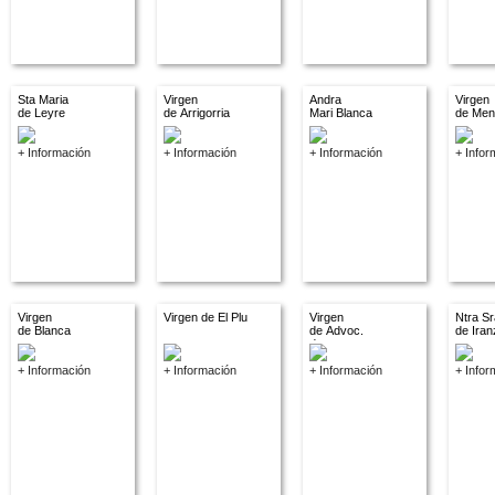
Sta Maria
Virgen
Andra
Virgen
de Leyre
de Arrigorria
Mari Blanca
de Men
+ Información
+ Información
+ Información
+ Infor
Virgen
Virgen de El Plu
Virgen
Ntra Sr
de Blanca
de Advoc.
de Iran
descon.
+ Información
+ Información
+ Información
+ Infor