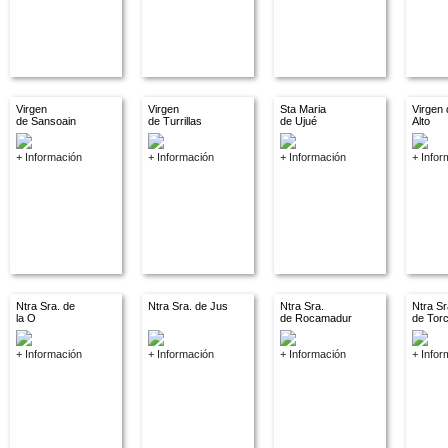
Virgen
Virgen
Sta Maria
Virgen 
de Sansoain
de Turrillas
de Ujué
Alto
+ Información
+ Información
+ Información
+ Infor
Ntra Sra. de
Ntra Sra. de Jus
Ntra Sra.
Ntra Sr
la O
de Rocamadur
de Tor
+ Información
+ Información
+ Información
+ Infor