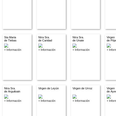
Sta Maria
Ntra Sra.
Ntra Sra.
Virgen
de Tiebas
de Caridad
de Unate
de Póp
+ Información
+ Información
+ Información
+ Infor
Ntra Sra.
Virgen de Leyún
Virgen de Urroz
Virgen
de Arguiloain
de Aye
+ Información
+ Información
+ Información
+ Infor