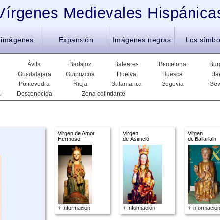
Vírgenes Medievales Hispánica
 imágenes
Expansión
Imágenes negras
Los símbo
Ávila
Badajoz
Baleares
Barcelona
Bur
Guadalajara
Guipuzcoa
Huelva
Huesca
Ja
Pontevedra
Rioja
Salamanca
Segovia
Sev
a
Desconocida
Zona colindante
Virgen de Amor
Virgen
Virgen
Hermoso
de Asunció
de Ballariain
+ Información
+ Información
+ Información