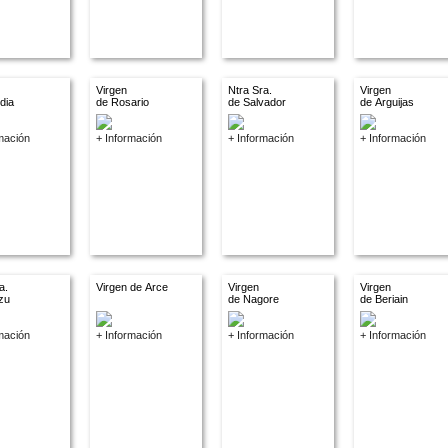
Virgen
Ntra Sra.
Virgen
dia
de Rosario
de Salvador
de Arguijas
mación
+ Información
+ Información
+ Información
a.
Virgen de Arce
Virgen
Virgen
zu
de Nagore
de Beriain
mación
+ Información
+ Información
+ Información