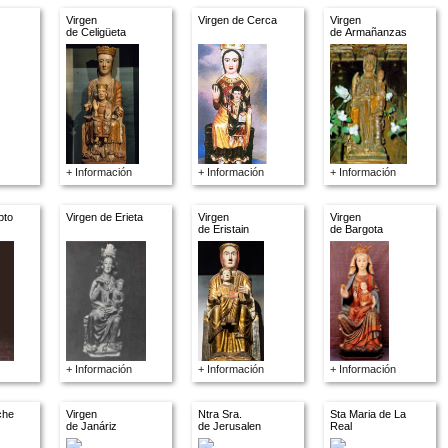
Virgen
Virgen de Cerca
Virgen
de Celigüeta
de Armañanzas
+ Información
+ Información
+ Información
pto
Virgen de Erieta
Virgen
Virgen
de Eristain
de Bargota
+ Información
+ Información
+ Información
che
Virgen
Ntra Sra.
Sta Maria de La
de Janáriz
de Jerusalen
Real