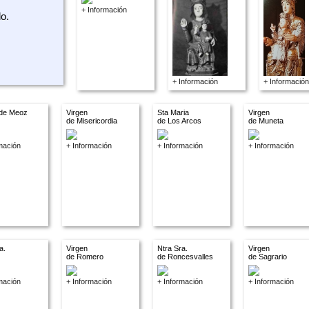
+ Información
lo.
+ Información
+ Información
 de Meoz
Virgen
Sta Maria
Virgen
de Misericordia
de Los Arcos
de Muneta
mación
+ Información
+ Información
+ Información
a.
Virgen
Ntra Sra.
Virgen
de Romero
de Roncesvalles
de Sagrario
mación
+ Información
+ Información
+ Información