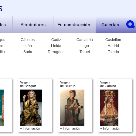
s
los
Alrededores
En construcción
Galerías
gos
Cáceres
Cádiz
Cantabria
Castellón
en
León
Lleida
Lugo
Madrid
illa
Soria
Tarragona
Teruel
Toledo
Virgen
Virgen
Virgen
de Bezquiz
de Biurrun
de Camino
+ Información
+ Información
+ Información