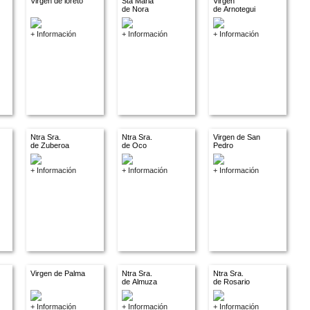
Virgen de loreto
Sta Maria
Virgen
de Nora
de Arnotegui
+ Información
+ Información
+ Información
Ntra Sra.
Ntra Sra.
Virgen de San
de Zuberoa
de Oco
Pedro
+ Información
+ Información
+ Información
Virgen de Palma
Ntra Sra.
Ntra Sra.
de Almuza
de Rosario
+ Información
+ Información
+ Información