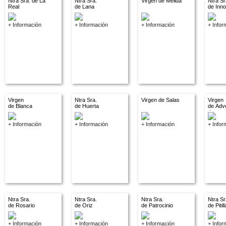
Ntra Sra. de La
Ntra Sra.
Virgen de Melida
Ntra Sr
Real
de Lana
de Inn
+ Información
+ Información
+ Información
+ Infor
Virgen
Ntra Sra.
Virgen de Salas
Virgen
de Blanca
de Huerta
de Adv
descon
+ Información
+ Información
+ Información
+ Infor
Ntra Sra.
Ntra Sra.
Ntra Sra.
Ntra Sr
de Rosario
de Oriz
de Patrocinio
de Pitil
+ Información
+ Información
+ Información
+ Infor