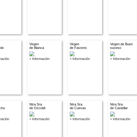
Virgen
Virgen
Virgen de Buen
olo
de Blanca
de Favores
suceso
mación
+ Información
+ Información
+ Información
Ntra Sra.
Ntra Sra.
Ntra Sra.
chu
de Ozcoidi
de Cuevas
de Castellar
mación
+ Información
+ Información
+ Información