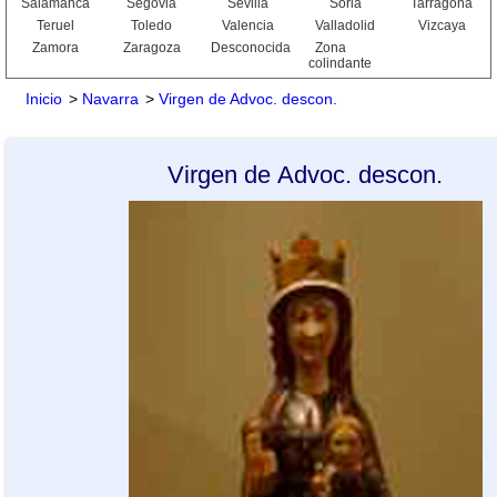
Salamanca
Segovia
Sevilla
Soria
Tarragona
Teruel
Toledo
Valencia
Valladolid
Vizcaya
Zamora
Zaragoza
Desconocida
Zona
colindante
Inicio
>
Navarra
>
Virgen de Advoc. descon.
Virgen de Advoc. descon.