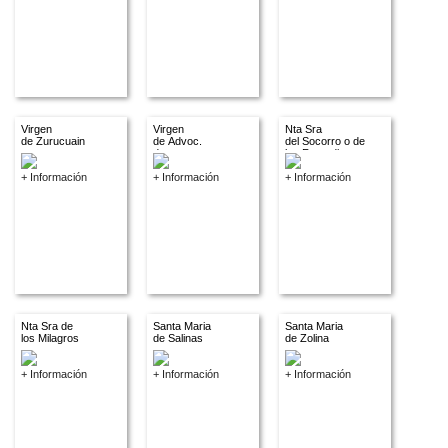
Virgen
Virgen
Nta Sra
de Zurucuain
de Advoc.
del Socorro o de
descon.
los Remedios
+ Información
+ Información
+ Información
Nta Sra de
Santa Maria
Santa Maria
los Milagros
de Salinas
de Zolina
+ Información
+ Información
+ Información