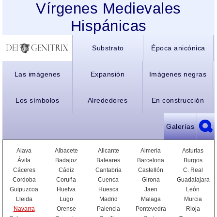
Vírgenes Medievales
Hispánicas
Substrato
Época anicónica
Las imágenes
Expansión
Imágenes negras
Los símbolos
Alrededores
En construcción
Galerías
Alava
Albacete
Alicante
Almería
Asturias
Ávila
Badajoz
Baleares
Barcelona
Burgos
Cáceres
Cádiz
Cantabria
Castellón
C. Real
Cordoba
Coruña
Cuenca
Girona
Guadalajara
Guipuzcoa
Huelva
Huesca
Jaen
León
Lleida
Lugo
Madrid
Malaga
Murcia
Navarra
Orense
Palencia
Pontevedra
Rioja