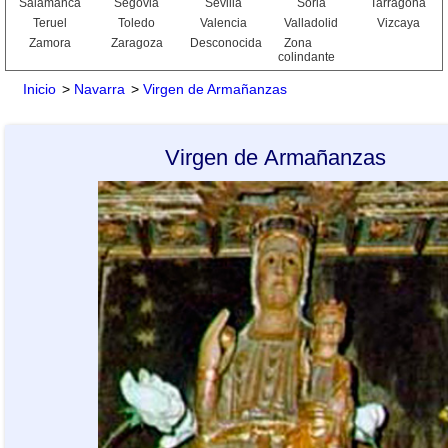
Salamanca
Segovia
Sevilla
Soria
Tarragona
Teruel
Toledo
Valencia
Valladolid
Vizcaya
Zamora
Zaragoza
Desconocida
Zona
colindante
Inicio
>
Navarra
>
Virgen de Armañanzas
Virgen de Armañanzas