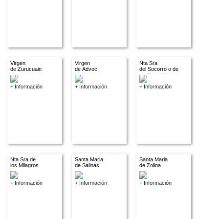
Virgen
Virgen
Nta Sra
de Zurucuain
de Advoc.
del Socorro o de
descon.
los Remedios
+ Información
+ Información
+ Información
Nta Sra de
Santa Maria
Santa Maria
los Milagros
de Salinas
de Zolina
+ Información
+ Información
+ Información