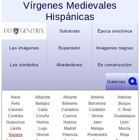
Vírgenes Medievales
Hispánicas
Substrato
Época anicónica
Las imágenes
Expansión
Imágenes negras
Los símbolos
Alrededores
En construcción
Galerías
Alava
Albacete
Alicante
Almería
Asturias
Ávila
Badajoz
Baleares
Barcelona
Burgos
Cáceres
Cádiz
Cantabria
Castellón
C. Real
Cordoba
Coruña
Cuenca
Girona
Guadalajara
Guipuzcoa
Huelva
Huesca
Jaen
León
Lleida
Lugo
Madrid
Malaga
Murcia
Navarra
Orense
Palencia
Pontevedra
Rioja