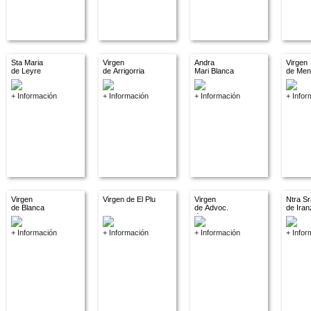
Sta Maria
Virgen
Andra
Virgen
de Leyre
de Arrigorria
Mari Blanca
de Men
+ Información
+ Información
+ Información
+ Infor
Virgen
Virgen de El Plu
Virgen
Ntra Sr
de Blanca
de Advoc.
de Iran
descon.
+ Información
+ Información
+ Información
+ Infor