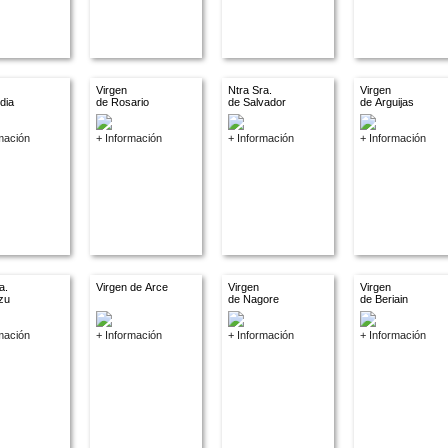
Virgen
Ntra Sra.
Virgen
dia
de Rosario
de Salvador
de Arguijas
mación
+ Información
+ Información
+ Información
a.
Virgen de Arce
Virgen
Virgen
zu
de Nagore
de Beriain
mación
+ Información
+ Información
+ Información