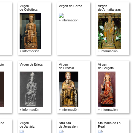
Virgen
Virgen de Cerca
Virgen
de Celigüeta
de Armañanzas
+ Información
+ Información
+ Información
pto
Virgen de Erieta
Virgen
Virgen
de Eristain
de Bargota
+ Información
+ Información
+ Información
che
Virgen
Ntra Sra.
Sta Maria de La
de Janáriz
de Jerusalen
Real