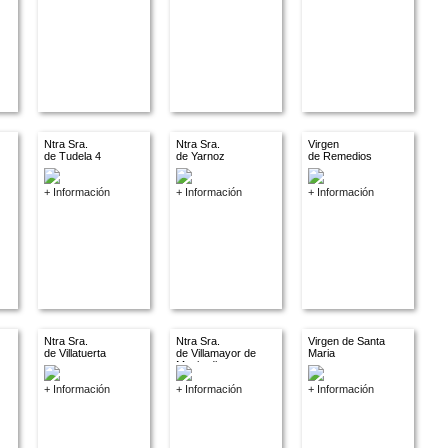
Ntra Sra.
Ntra Sra.
Virgen
de Tudela 4
de Yarnoz
de Remedios
+ Información
+ Información
+ Información
Ntra Sra.
Ntra Sra.
Virgen de Santa
de Villatuerta
de Villamayor de
Maria
Monjardin
+ Información
+ Información
+ Información