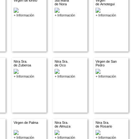
Virgen de loreto
Sta Maria
Virgen
de Nora
de Arnotegui
+ Información
+ Información
+ Información
Ntra Sra.
Ntra Sra.
Virgen de San
de Zuberoa
de Oco
Pedro
+ Información
+ Información
+ Información
Virgen de Palma
Ntra Sra.
Ntra Sra.
de Almuza
de Rosario
+ Información
+ Información
+ Información