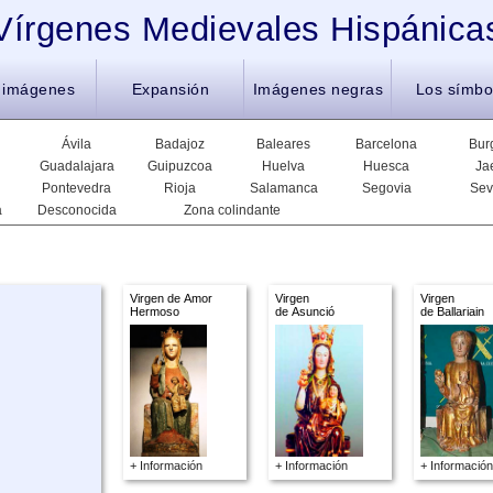
Vírgenes Medievales Hispánica
 imágenes
Expansión
Imágenes negras
Los símbo
Ávila
Badajoz
Baleares
Barcelona
Bur
Guadalajara
Guipuzcoa
Huelva
Huesca
Ja
Pontevedra
Rioja
Salamanca
Segovia
Sev
a
Desconocida
Zona colindante
Virgen de Amor
Virgen
Virgen
Hermoso
de Asunció
de Ballariain
+ Información
+ Información
+ Información