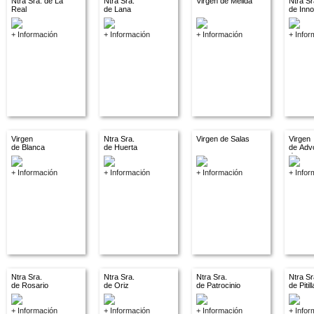
Ntra Sra. de La
Ntra Sra.
Virgen de Melida
Ntra Sr
Real
de Lana
de Inn
+ Información
+ Información
+ Información
+ Infor
Virgen
Ntra Sra.
Virgen de Salas
Virgen
de Blanca
de Huerta
de Adv
descon
+ Información
+ Información
+ Información
+ Infor
Ntra Sra.
Ntra Sra.
Ntra Sra.
Ntra Sr
de Rosario
de Oriz
de Patrocinio
de Pitil
+ Información
+ Información
+ Información
+ Infor