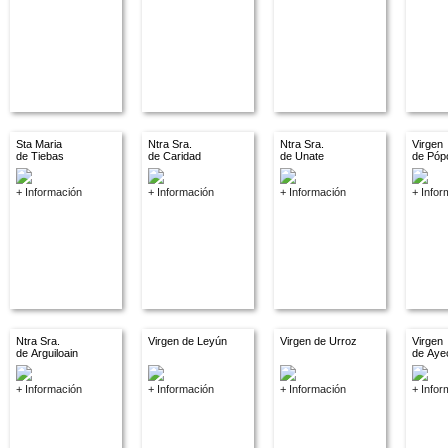
Sta Maria
Ntra Sra.
Ntra Sra.
Virgen
de Tiebas
de Caridad
de Unate
de Póp
+ Información
+ Información
+ Información
+ Infor
Ntra Sra.
Virgen de Leyún
Virgen de Urroz
Virgen
de Arguiloain
de Aye
+ Información
+ Información
+ Información
+ Infor