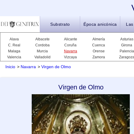
Substrato
Época anicónica
Las
Alava
Albacete
Alicante
Almería
Asturias
C. Real
Cordoba
Coruña
Cuenca
Girona
Malaga
Murcia
Navarra
Orense
Palencia
Valencia
Valladolid
Vizcaya
Zamora
Zaragoz
Inicio
>
Navarra
>
Virgen de Olmo
Virgen de Olmo