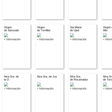
Virgen
Virgen
Sta Maria
Virgen 
de Sansoain
de Turrillas
de Ujué
Alto
+ Información
+ Información
+ Información
+ Infor
Ntra Sra. de
Ntra Sra. de Jus
Ntra Sra.
Ntra Sr
la O
de Rocamadur
de Tor
+ Información
+ Información
+ Información
+ Infor