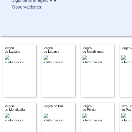
Siglo de la Imagen
: XIV
Observaciones
:
Virgen
Virgen
Virgen
Virgen
de Labiano
de Legarra
de Mendinueta
+ Información
+ Información
+ Información
+ Infor
Virgen
Virgen de Paz
Virgen
Ntra Sr
de Mendigaña
de Perdon
de Puy
+ Información
+ Información
+ Información
+ Infor