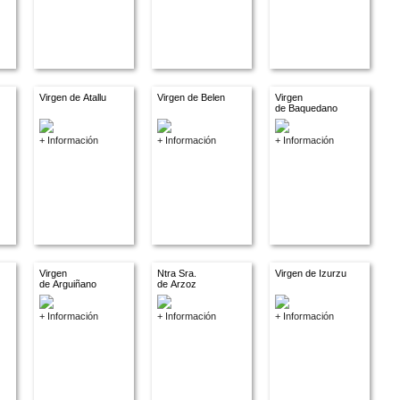
Virgen de Atallu
Virgen de Belen
Virgen
de Baquedano
+ Información
+ Información
+ Información
Virgen
Ntra Sra.
Virgen de Izurzu
de Arguiñano
de Arzoz
+ Información
+ Información
+ Información