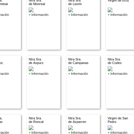
a.
Ntra Sra.
Ntra Sra.
Virgen de Eroz
ominat
de Monreal
de Leorin
mación
+ Información
+ Información
+ Información
Ntra Sra.
Ntra Sra.
Ntra Sra.
oc.
de Aspurz
de Campanas
de Codes
.
mación
+ Información
+ Información
+ Información
a.
Ntra Sra.
Ntra Sra.
Virgen de San
las
de Roncal
de Azparren
Pedro
mación
+ Información
+ Información
+ Información