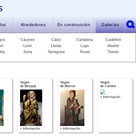
s
los
Alrededores
En construcción
Galerías
gos
Cáceres
Cádiz
Cantabria
Castellón
en
León
Lleida
Lugo
Madrid
illa
Soria
Tarragona
Teruel
Toledo
Virgen
Virgen
Virgen
de Bezquiz
de Biurrun
de Camino
+ Información
+ Información
+ Información