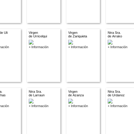
de Uli
Virgen
Virgen
Ntra Sra.
de Urricelqui
de Zariquieta
de Arrako
mación
+ Información
+ Información
+ Información
a.
Ntra Sra.
Virgen
Ntra Sra.
chas
de Larraun
de Azanza
de Urdanoz
mación
+ Información
+ Información
+ Información