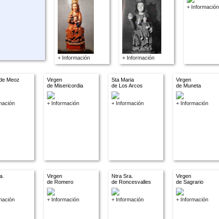
+ Información
+ Información
+ Información
 de Meoz
Virgen
Sta Maria
Virgen
de Misericordia
de Los Arcos
de Muneta
mación
+ Información
+ Información
+ Información
a.
Virgen
Ntra Sra.
Virgen
de Romero
de Roncesvalles
de Sagrario
mación
+ Información
+ Información
+ Información