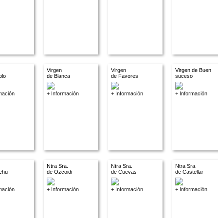
Virgen
Virgen
Virgen de Buen
olo
de Blanca
de Favores
suceso
mación
+ Información
+ Información
+ Información
Ntra Sra.
Ntra Sra.
Ntra Sra.
chu
de Ozcoidi
de Cuevas
de Castellar
mación
+ Información
+ Información
+ Información