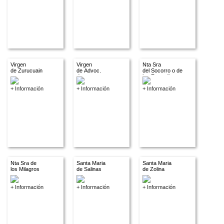
Virgen
Virgen
Nta Sra
de Zurucuain
de Advoc.
del Socorro o de
descon.
los Remedios
+ Información
+ Información
+ Información
Nta Sra de
Santa Maria
Santa Maria
los Milagros
de Salinas
de Zolina
+ Información
+ Información
+ Información