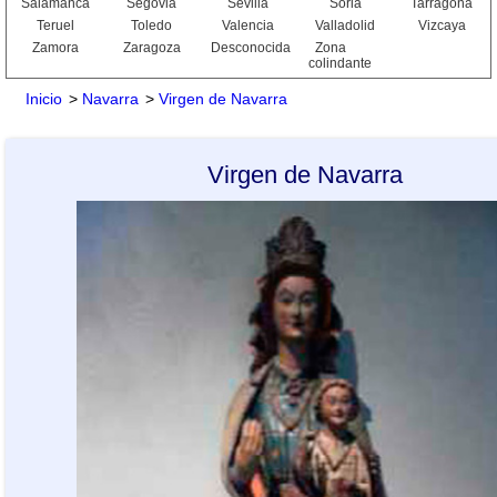
Salamanca
Segovia
Sevilla
Soria
Tarragona
Teruel
Toledo
Valencia
Valladolid
Vizcaya
Zamora
Zaragoza
Desconocida
Zona
colindante
Inicio
>
Navarra
>
Virgen de Navarra
Virgen de Navarra