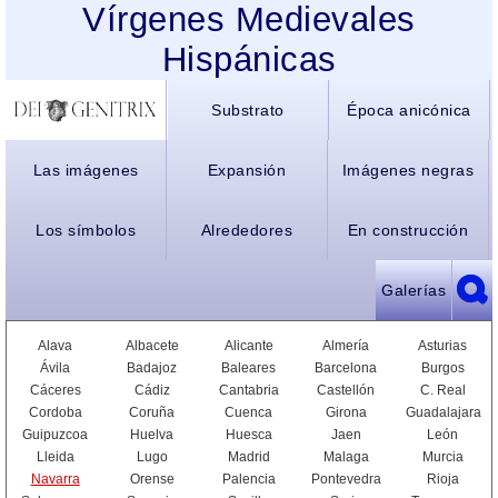
Vírgenes Medievales
Hispánicas
Substrato
Época anicónica
Las imágenes
Expansión
Imágenes negras
Los símbolos
Alrededores
En construcción
Galerías
Alava
Albacete
Alicante
Almería
Asturias
Ávila
Badajoz
Baleares
Barcelona
Burgos
Cáceres
Cádiz
Cantabria
Castellón
C. Real
Cordoba
Coruña
Cuenca
Girona
Guadalajara
Guipuzcoa
Huelva
Huesca
Jaen
León
Lleida
Lugo
Madrid
Malaga
Murcia
Navarra
Orense
Palencia
Pontevedra
Rioja