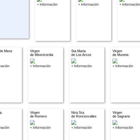
+ Información
+ Información
+ Información
 de Meoz
Virgen
Sta Maria
Virgen
de Misericordia
de Los Arcos
de Muneta
mación
+ Información
+ Información
+ Información
a.
Virgen
Ntra Sra.
Virgen
de Romero
de Roncesvalles
de Sagrario
mación
+ Información
+ Información
+ Información