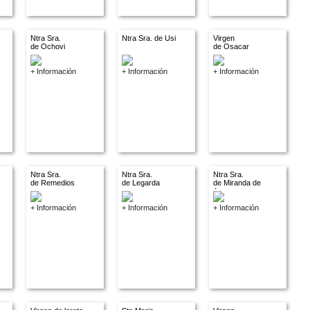
Ntra Sra.
Ntra Sra. de Usi
Virgen
de Ochovi
de Osacar
+ Información
+ Información
+ Información
Ntra Sra.
Ntra Sra.
Ntra Sra.
de Remedios
de Legarda
de Miranda de
Arga
+ Información
+ Información
+ Información