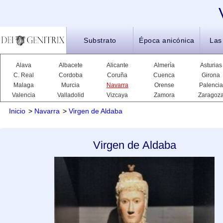
Substrato
Época anicónica
Las
Alava
Albacete
Alicante
Almería
Asturias
C. Real
Cordoba
Coruña
Cuenca
Girona
Malaga
Murcia
Navarra
Orense
Palencia
Valencia
Valladolid
Vizcaya
Zamora
Zaragoz
Inicio
>
Navarra
>
Virgen de Aldaba
Virgen de Aldaba