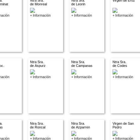
a.
Ntra Sra.
Ntra Sra.
Virgen de Eroz
ominat
de Monreal
de Leorin
mación
+ Información
+ Información
+ Información
Ntra Sra.
Ntra Sra.
Ntra Sra.
oc.
de Aspurz
de Campanas
de Codes
.
mación
+ Información
+ Información
+ Información
a.
Ntra Sra.
Ntra Sra.
Virgen de San
las
de Roncal
de Azparren
Pedro
mación
+ Información
+ Información
+ Información