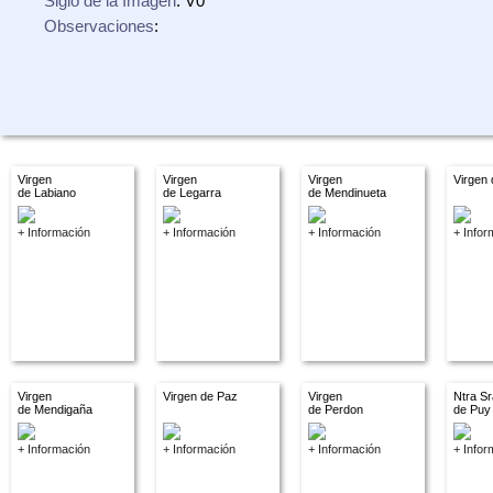
Siglo de la Imagen
: V0
Observaciones
:
Virgen
Virgen
Virgen
Virgen
de Labiano
de Legarra
de Mendinueta
+ Información
+ Información
+ Información
+ Infor
Virgen
Virgen de Paz
Virgen
Ntra Sr
de Mendigaña
de Perdon
de Puy
+ Información
+ Información
+ Información
+ Infor