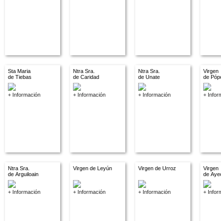
Sta Maria
Ntra Sra.
Ntra Sra.
Virgen
de Tiebas
de Caridad
de Unate
de Póp
+ Información
+ Información
+ Información
+ Infor
Ntra Sra.
Virgen de Leyún
Virgen de Urroz
Virgen
de Arguiloain
de Aye
+ Información
+ Información
+ Información
+ Infor