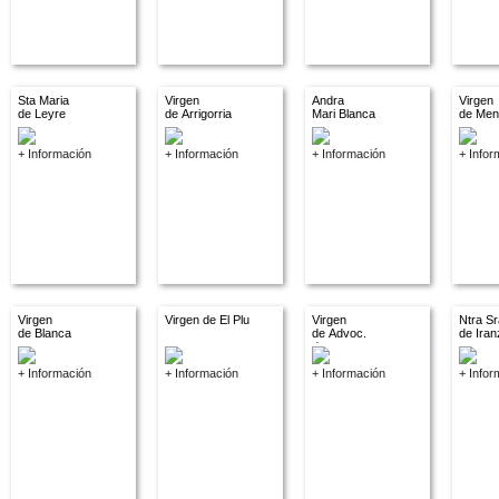
Sta Maria
Virgen
Andra
Virgen
de Leyre
de Arrigorria
Mari Blanca
de Men
+ Información
+ Información
+ Información
+ Infor
Virgen
Virgen de El Plu
Virgen
Ntra Sr
de Blanca
de Advoc.
de Iran
descon.
+ Información
+ Información
+ Información
+ Infor