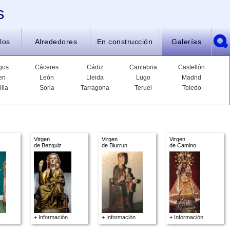
s
los
Alrededores
En construcción
Galerías
gos
Cáceres
Cádiz
Cantabria
Castellón
en
León
Lleida
Lugo
Madrid
illa
Soria
Tarragona
Teruel
Toledo
Virgen
Virgen
Virgen
de Bezquiz
de Biurrun
de Camino
+ Información
+ Información
+ Información