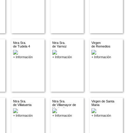
Ntra Sra.
Ntra Sra.
Virgen
de Tudela 4
de Yarnoz
de Remedios
+ Información
+ Información
+ Información
Ntra Sra.
Ntra Sra.
Virgen de Santa
de Villatuerta
de Villamayor de
Maria
Monjardin
+ Información
+ Información
+ Información