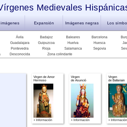
Vírgenes Medievales Hispánica
 imágenes
Expansión
Imágenes negras
Los símbo
Ávila
Badajoz
Baleares
Barcelona
Bur
Guadalajara
Guipuzcoa
Huelva
Huesca
Ja
Pontevedra
Rioja
Salamanca
Segovia
Sev
a
Desconocida
Zona colindante
Virgen de Amor
Virgen
Virgen
Hermoso
de Asunció
de Ballariain
+ Información
+ Información
+ Información