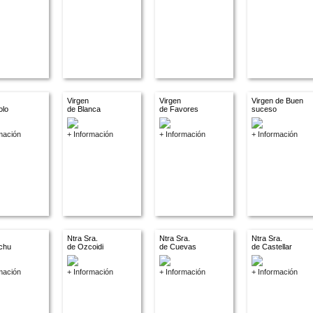
Virgen
Virgen
Virgen de Buen
olo
de Blanca
de Favores
suceso
mación
+ Información
+ Información
+ Información
Ntra Sra.
Ntra Sra.
Ntra Sra.
chu
de Ozcoidi
de Cuevas
de Castellar
mación
+ Información
+ Información
+ Información