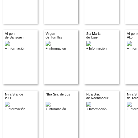
Virgen
Virgen
Sta Maria
Virgen 
de Sansoain
de Turrillas
de Ujué
Alto
+ Información
+ Información
+ Información
+ Infor
Ntra Sra. de
Ntra Sra. de Jus
Ntra Sra.
Ntra Sr
la O
de Rocamadur
de Tor
+ Información
+ Información
+ Información
+ Infor