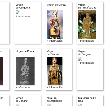
Virgen
Virgen de Cerca
Virgen
de Celigüeta
de Armañanzas
+ Información
+ Información
+ Información
pto
Virgen de Erieta
Virgen
Virgen
de Eristain
de Bargota
+ Información
+ Información
+ Información
che
Virgen
Ntra Sra.
Sta Maria de La
de Janáriz
de Jerusalen
Real