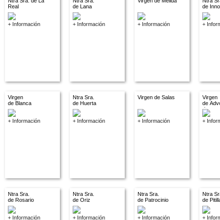
Ntra Sra. de La
Ntra Sra.
Virgen de Melida
Ntra Sr
Real
de Lana
de Inn
+ Información
+ Información
+ Información
+ Infor
Virgen
Ntra Sra.
Virgen de Salas
Virgen
de Blanca
de Huerta
de Adv
descon
+ Información
+ Información
+ Información
+ Infor
Ntra Sra.
Ntra Sra.
Ntra Sra.
Ntra Sr
de Rosario
de Oriz
de Patrocinio
de Pitil
+ Información
+ Información
+ Información
+ Infor