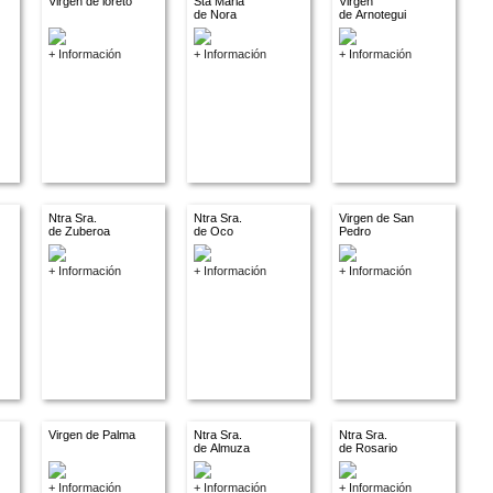
Virgen de loreto
Sta Maria
Virgen
de Nora
de Arnotegui
+ Información
+ Información
+ Información
Ntra Sra.
Ntra Sra.
Virgen de San
de Zuberoa
de Oco
Pedro
+ Información
+ Información
+ Información
Virgen de Palma
Ntra Sra.
Ntra Sra.
de Almuza
de Rosario
+ Información
+ Información
+ Información