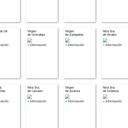
de Uli
Virgen
Virgen
Ntra Sra.
de Urricelqui
de Zariquieta
de Arrako
mación
+ Información
+ Información
+ Información
a.
Ntra Sra.
Virgen
Ntra Sra.
chas
de Larraun
de Azanza
de Urdanoz
mación
+ Información
+ Información
+ Información