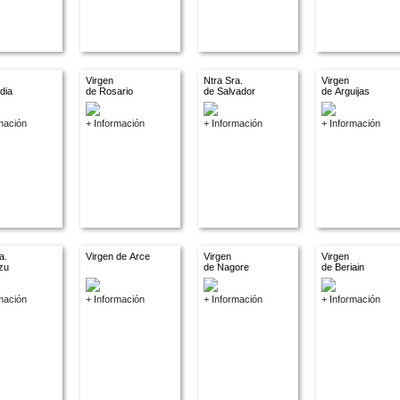
Virgen
Ntra Sra.
Virgen
dia
de Rosario
de Salvador
de Arguijas
mación
+ Información
+ Información
+ Información
a.
Virgen de Arce
Virgen
Virgen
zu
de Nagore
de Beriain
mación
+ Información
+ Información
+ Información