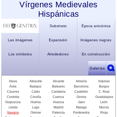
Vírgenes Medievales
Hispánicas
Substrato
Época anicónica
Las imágenes
Expansión
Imágenes negras
Los símbolos
Alrededores
En construcción
Galerías
Alava
Albacete
Alicante
Almería
Asturias
Ávila
Badajoz
Baleares
Barcelona
Burgos
Cáceres
Cádiz
Cantabria
Castellón
C. Real
Cordoba
Coruña
Cuenca
Girona
Guadalajara
Guipuzcoa
Huelva
Huesca
Jaen
León
Lleida
Lugo
Madrid
Malaga
Murcia
Navarra
Orense
Palencia
Pontevedra
Rioja