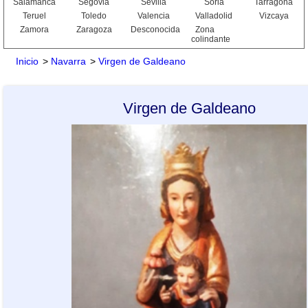
Salamanca
Segovia
Sevilla
Soria
Tarragona
Teruel
Toledo
Valencia
Valladolid
Vizcaya
Zamora
Zaragoza
Desconocida
Zona
colindante
Inicio
>
Navarra
>
Virgen de Galdeano
Virgen de Galdeano