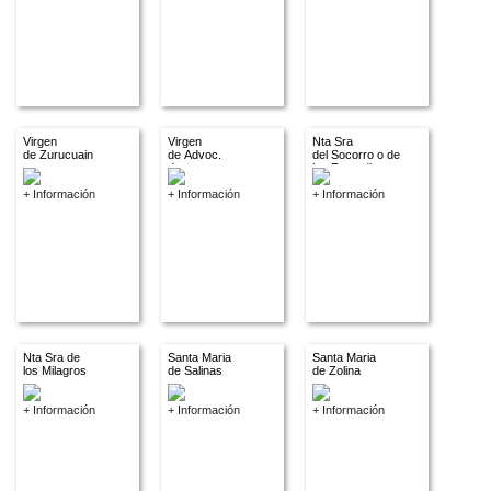
Virgen
Virgen
Nta Sra
de Zurucuain
de Advoc.
del Socorro o de
descon.
los Remedios
+ Información
+ Información
+ Información
Nta Sra de
Santa Maria
Santa Maria
los Milagros
de Salinas
de Zolina
+ Información
+ Información
+ Información