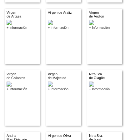
Virgen
Virgen de Araitz
Virgen
de Artaza
de Andión
+ Información
+ Información
+ Información
Virgen
Virgen
Ntra Sra.
de Collantes
de Majestad
de Olagüe
+ Información
+ Información
+ Información
Andra
Virgen de Oliva
Ntra Sra.
Mari Orizoain
de Isasi