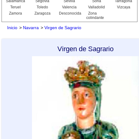
Salamanca
Segovia
Sevilla
Soria
Tarragona
Teruel
Toledo
Valencia
Valladolid
Vizcaya
Zamora
Zaragoza
Desconocida
Zona
colindante
Inicio
>
Navarra
>
Virgen de Sagrario
Virgen de Sagrario