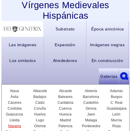
Vírgenes Medievales
Hispánicas
Substrato
Época anicónica
Las imágenes
Expansión
Imágenes negras
Los símbolos
Alrededores
En construcción
Galerías
Alava
Albacete
Alicante
Almería
Asturias
Ávila
Badajoz
Baleares
Barcelona
Burgos
Cáceres
Cádiz
Cantabria
Castellón
C. Real
Cordoba
Coruña
Cuenca
Girona
Guadalajara
Guipuzcoa
Huelva
Huesca
Jaen
León
Lleida
Lugo
Madrid
Malaga
Murcia
Navarra
Orense
Palencia
Pontevedra
Rioja