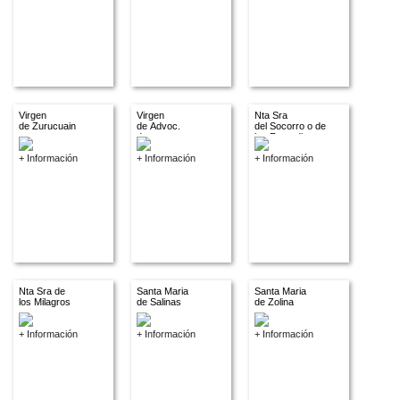
Virgen
Virgen
Nta Sra
de Zurucuain
de Advoc.
del Socorro o de
descon.
los Remedios
+ Información
+ Información
+ Información
Nta Sra de
Santa Maria
Santa Maria
los Milagros
de Salinas
de Zolina
+ Información
+ Información
+ Información