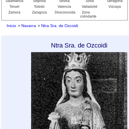
Salamanca
Segovia
Sevilla
Soria
Tarragona
Teruel
Toledo
Valencia
Valladolid
Vizcaya
Zamora
Zaragoza
Desconocida
Zona
colindante
Inicio
>
Navarra
>
Ntra Sra. de Ozcoidi
Ntra Sra. de Ozcoidi