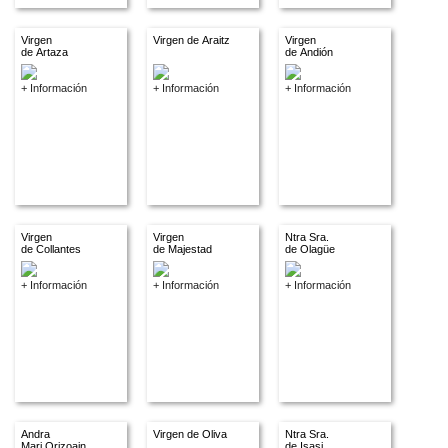
Virgen
Virgen de Araitz
Virgen
de Artaza
de Andión
+ Información
+ Información
+ Información
Virgen
Virgen
Ntra Sra.
de Collantes
de Majestad
de Olagüe
+ Información
+ Información
+ Información
Andra
Virgen de Oliva
Ntra Sra.
Mari Orizoain
de Isasi