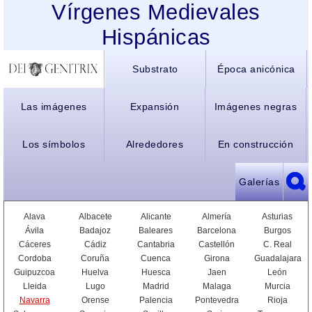
Vírgenes Medievales
Hispánicas
Substrato
Época anicónica
Las imágenes
Expansión
Imágenes negras
Los símbolos
Alrededores
En construcción
Galerías
Alava
Albacete
Alicante
Almería
Asturias
Ávila
Badajoz
Baleares
Barcelona
Burgos
Cáceres
Cádiz
Cantabria
Castellón
C. Real
Cordoba
Coruña
Cuenca
Girona
Guadalajara
Guipuzcoa
Huelva
Huesca
Jaen
León
Lleida
Lugo
Madrid
Malaga
Murcia
Navarra
Orense
Palencia
Pontevedra
Rioja