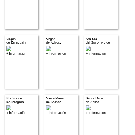
Virgen
Virgen
Nta Sra
de Zurucuain
de Advoc.
del Socorro o de
descon.
los Remedios
+ Información
+ Información
+ Información
Nta Sra de
Santa Maria
Santa Maria
los Milagros
de Salinas
de Zolina
+ Información
+ Información
+ Información