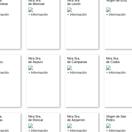
a.
Ntra Sra.
Ntra Sra.
Virgen de Eroz
ominat
de Monreal
de Leorin
mación
+ Información
+ Información
+ Información
Ntra Sra.
Ntra Sra.
Ntra Sra.
oc.
de Aspurz
de Campanas
de Codes
.
mación
+ Información
+ Información
+ Información
a.
Ntra Sra.
Ntra Sra.
Virgen de San
las
de Roncal
de Azparren
Pedro
mación
+ Información
+ Información
+ Información