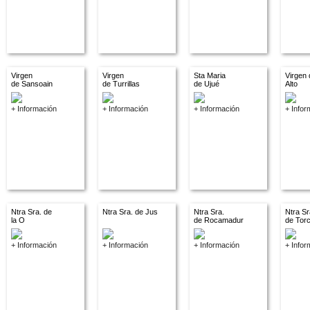
Virgen
Virgen
Sta Maria
Virgen 
de Sansoain
de Turrillas
de Ujué
Alto
+ Información
+ Información
+ Información
+ Infor
Ntra Sra. de
Ntra Sra. de Jus
Ntra Sra.
Ntra Sr
la O
de Rocamadur
de Tor
+ Información
+ Información
+ Información
+ Infor