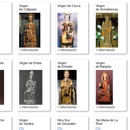
Virgen
Virgen de Cerca
Virgen
de Celigüeta
de Armañanzas
+ Información
+ Información
+ Información
pto
Virgen de Erieta
Virgen
Virgen
de Eristain
de Bargota
+ Información
+ Información
+ Información
che
Virgen
Ntra Sra.
Sta Maria de La
de Janáriz
de Jerusalen
Real