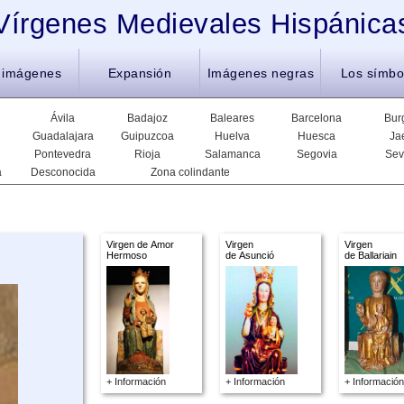
Vírgenes Medievales Hispánica
 imágenes
Expansión
Imágenes negras
Los símbo
Ávila
Badajoz
Baleares
Barcelona
Bur
Guadalajara
Guipuzcoa
Huelva
Huesca
Ja
Pontevedra
Rioja
Salamanca
Segovia
Sev
a
Desconocida
Zona colindante
Virgen de Amor
Virgen
Virgen
Hermoso
de Asunció
de Ballariain
+ Información
+ Información
+ Información