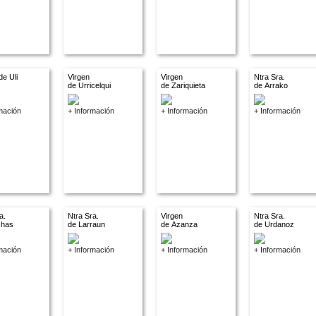
de Uli
Virgen
Virgen
Ntra Sra.
de Urricelqui
de Zariquieta
de Arrako
mación
+ Información
+ Información
+ Información
a.
Ntra Sra.
Virgen
Ntra Sra.
chas
de Larraun
de Azanza
de Urdanoz
mación
+ Información
+ Información
+ Información