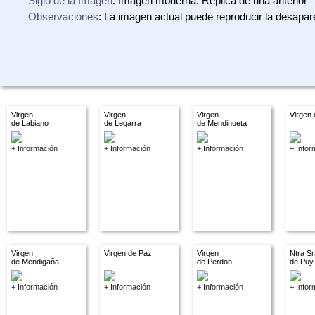
Siglo de la Imagen
: Imagen moderna. Réplica de una anterior
Observaciones
: La imagen actual puede reproducir la desapar
Virgen
Virgen
Virgen
Virgen
de Labiano
de Legarra
de Mendinueta
+ Información
+ Información
+ Información
+ Infor
Virgen
Virgen de Paz
Virgen
Ntra Sr
de Mendigaña
de Perdon
de Puy
+ Información
+ Información
+ Información
+ Infor