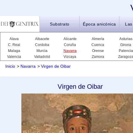
Substrato
Época anicónica
Las
Alava
Albacete
Alicante
Almería
Asturias
C. Real
Cordoba
Coruña
Cuenca
Girona
Malaga
Murcia
Navarra
Orense
Palencia
Valencia
Valladolid
Vizcaya
Zamora
Zaragoz
Inicio
>
Navarra
>
Virgen de Oibar
Virgen de Oibar