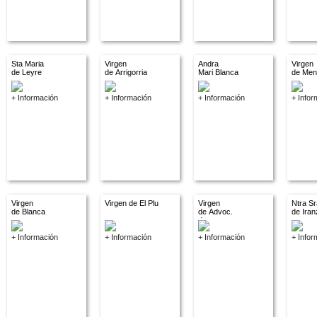
Sta Maria
Virgen
Andra
Virgen
de Leyre
de Arrigorria
Mari Blanca
de Men
+ Información
+ Información
+ Información
+ Infor
Virgen
Virgen de El Plu
Virgen
Ntra Sr
de Blanca
de Advoc.
de Iran
descon.
+ Información
+ Información
+ Información
+ Infor