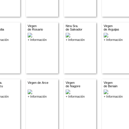
Virgen
Ntra Sra.
Virgen
dia
de Rosario
de Salvador
de Arguijas
mación
+ Información
+ Información
+ Información
a.
Virgen de Arce
Virgen
Virgen
zu
de Nagore
de Beriain
mación
+ Información
+ Información
+ Información