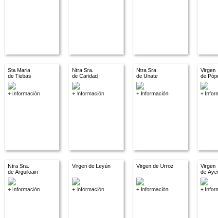
Sta Maria
Ntra Sra.
Ntra Sra.
Virgen
de Tiebas
de Caridad
de Unate
de Póp
+ Información
+ Información
+ Información
+ Infor
Ntra Sra.
Virgen de Leyún
Virgen de Urroz
Virgen
de Arguiloain
de Aye
+ Información
+ Información
+ Información
+ Infor