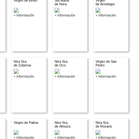
Virgen de loreto
Sta Maria
Virgen
de Nora
de Arnotegui
+ Información
+ Información
+ Información
Ntra Sra.
Ntra Sra.
Virgen de San
de Zuberoa
de Oco
Pedro
+ Información
+ Información
+ Información
Virgen de Palma
Ntra Sra.
Ntra Sra.
de Almuza
de Rosario
+ Información
+ Información
+ Información