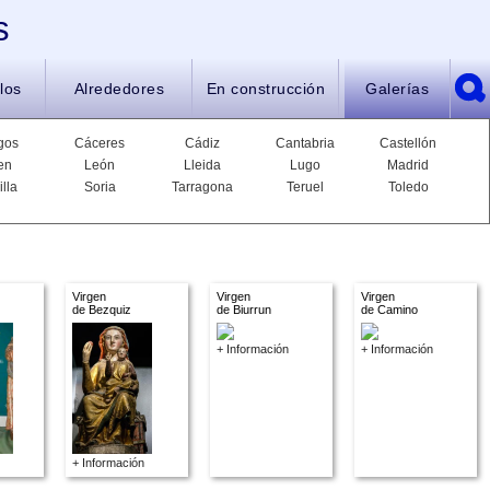
s
los
Alrededores
En construcción
Galerías
gos
Cáceres
Cádiz
Cantabria
Castellón
en
León
Lleida
Lugo
Madrid
illa
Soria
Tarragona
Teruel
Toledo
Virgen
Virgen
Virgen
de Bezquiz
de Biurrun
de Camino
+ Información
+ Información
+ Información