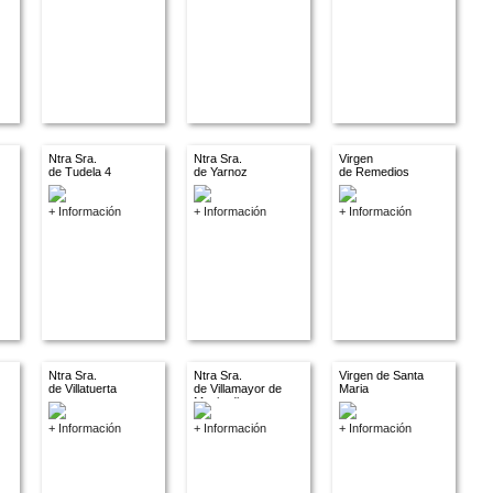
Ntra Sra.
Ntra Sra.
Virgen
de Tudela 4
de Yarnoz
de Remedios
+ Información
+ Información
+ Información
Ntra Sra.
Ntra Sra.
Virgen de Santa
de Villatuerta
de Villamayor de
Maria
Monjardin
+ Información
+ Información
+ Información