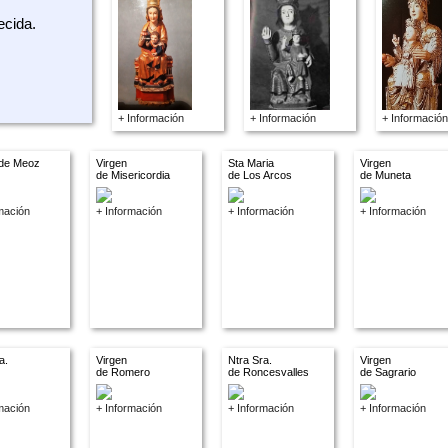
ecida.
+ Información
+ Información
+ Información
 de Meoz
Virgen
Sta Maria
Virgen
de Misericordia
de Los Arcos
de Muneta
mación
+ Información
+ Información
+ Información
a.
Virgen
Ntra Sra.
Virgen
de Romero
de Roncesvalles
de Sagrario
mación
+ Información
+ Información
+ Información