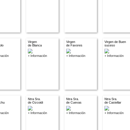
Virgen
Virgen
Virgen de Buen
olo
de Blanca
de Favores
suceso
mación
+ Información
+ Información
+ Información
Ntra Sra.
Ntra Sra.
Ntra Sra.
chu
de Ozcoidi
de Cuevas
de Castellar
mación
+ Información
+ Información
+ Información