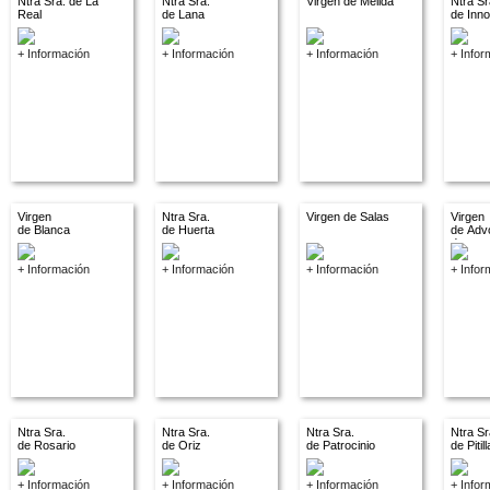
Ntra Sra. de La
Ntra Sra.
Virgen de Melida
Ntra Sr
Real
de Lana
de Inn
+ Información
+ Información
+ Información
+ Infor
Virgen
Ntra Sra.
Virgen de Salas
Virgen
de Blanca
de Huerta
de Adv
descon
+ Información
+ Información
+ Información
+ Infor
Ntra Sra.
Ntra Sra.
Ntra Sra.
Ntra Sr
de Rosario
de Oriz
de Patrocinio
de Pitil
+ Información
+ Información
+ Información
+ Infor