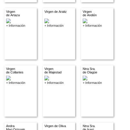
Virgen
Virgen de Araitz
Virgen
de Artaza
de Andión
+ Información
+ Información
+ Información
Virgen
Virgen
Ntra Sra.
de Collantes
de Majestad
de Olagüe
+ Información
+ Información
+ Información
Andra
Virgen de Oliva
Ntra Sra.
Mari Orizoain
de Isasi