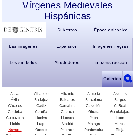
Vírgenes Medievales
Hispánicas
Substrato
Época anicónica
Las imágenes
Expansión
Imágenes negras
Los símbolos
Alrededores
En construcción
Galerías
Alava
Albacete
Alicante
Almería
Asturias
Ávila
Badajoz
Baleares
Barcelona
Burgos
Cáceres
Cádiz
Cantabria
Castellón
C. Real
Cordoba
Coruña
Cuenca
Girona
Guadalajara
Guipuzcoa
Huelva
Huesca
Jaen
León
Lleida
Lugo
Madrid
Malaga
Murcia
Navarra
Orense
Palencia
Pontevedra
Rioja