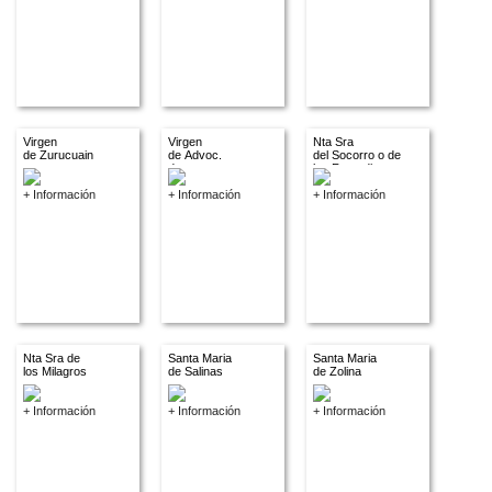
Virgen
Virgen
Nta Sra
de Zurucuain
de Advoc.
del Socorro o de
descon.
los Remedios
+ Información
+ Información
+ Información
Nta Sra de
Santa Maria
Santa Maria
los Milagros
de Salinas
de Zolina
+ Información
+ Información
+ Información