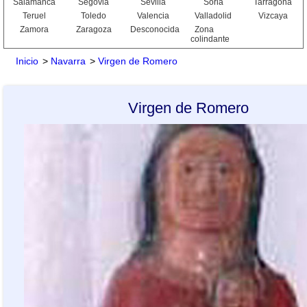
Salamanca
Segovia
Sevilla
Soria
Tarragona
Teruel
Toledo
Valencia
Valladolid
Vizcaya
Zamora
Zaragoza
Desconocida
Zona
colindante
Inicio
>
Navarra
>
Virgen de Romero
Virgen de Romero