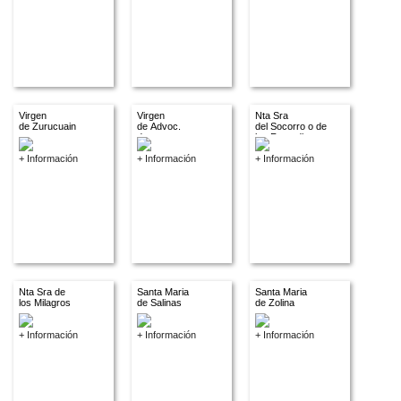
Virgen
Virgen
Nta Sra
de Zurucuain
de Advoc.
del Socorro o de
descon.
los Remedios
+ Información
+ Información
+ Información
Nta Sra de
Santa Maria
Santa Maria
los Milagros
de Salinas
de Zolina
+ Información
+ Información
+ Información