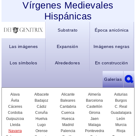
Vírgenes Medievales
Hispánicas
Substrato
Época anicónica
Las imágenes
Expansión
Imágenes negras
Los símbolos
Alrededores
En construcción
Galerías
Alava
Albacete
Alicante
Almería
Asturias
Ávila
Badajoz
Baleares
Barcelona
Burgos
Cáceres
Cádiz
Cantabria
Castellón
C. Real
Cordoba
Coruña
Cuenca
Girona
Guadalajara
Guipuzcoa
Huelva
Huesca
Jaen
León
Lleida
Lugo
Madrid
Malaga
Murcia
Navarra
Orense
Palencia
Pontevedra
Rioja