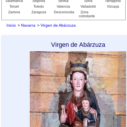
Salamanca
Segovia
Sevilla
Soria
Tarragona
Teruel
Toledo
Valencia
Valladolid
Vizcaya
Zamora
Zaragoza
Desconocida
Zona
colindante
Inicio
>
Navarra
>
Virgen de Abárzuza
Virgen de Abárzuza