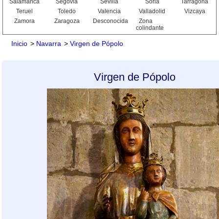
Salamanca
Segovia
Sevilla
Soria
Tarragona
Teruel
Toledo
Valencia
Valladolid
Vizcaya
Zamora
Zaragoza
Desconocida
Zona
colindante
Inicio
>
Navarra
>
Virgen de Pópolo
Virgen de Pópolo