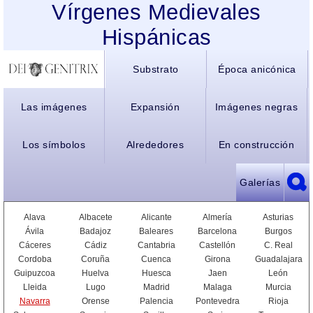
Vírgenes Medievales
Hispánicas
Substrato
Época anicónica
Las imágenes
Expansión
Imágenes negras
Los símbolos
Alrededores
En construcción
Galerías
Alava
Albacete
Alicante
Almería
Asturias
Ávila
Badajoz
Baleares
Barcelona
Burgos
Cáceres
Cádiz
Cantabria
Castellón
C. Real
Cordoba
Coruña
Cuenca
Girona
Guadalajara
Guipuzcoa
Huelva
Huesca
Jaen
León
Lleida
Lugo
Madrid
Malaga
Murcia
Navarra
Orense
Palencia
Pontevedra
Rioja