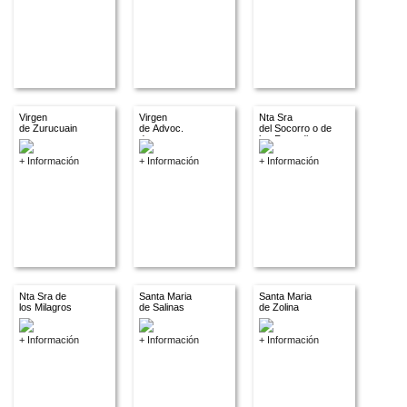
Virgen
Virgen
Nta Sra
de Zurucuain
de Advoc.
del Socorro o de
descon.
los Remedios
+ Información
+ Información
+ Información
Nta Sra de
Santa Maria
Santa Maria
los Milagros
de Salinas
de Zolina
+ Información
+ Información
+ Información