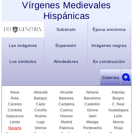
Vírgenes Medievales
Hispánicas
Substrato
Época anicónica
Las imágenes
Expansión
Imágenes negras
Los símbolos
Alrededores
En construcción
Galerías
Alava
Albacete
Alicante
Almería
Asturias
Ávila
Badajoz
Baleares
Barcelona
Burgos
Cáceres
Cádiz
Cantabria
Castellón
C. Real
Cordoba
Coruña
Cuenca
Girona
Guadalajara
Guipuzcoa
Huelva
Huesca
Jaen
León
Lleida
Lugo
Madrid
Malaga
Murcia
Navarra
Orense
Palencia
Pontevedra
Rioja