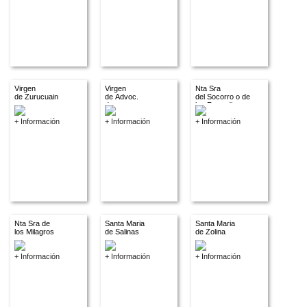
Virgen
Virgen
Nta Sra
de Zurucuain
de Advoc.
del Socorro o de
descon.
los Remedios
+ Información
+ Información
+ Información
Nta Sra de
Santa Maria
Santa Maria
los Milagros
de Salinas
de Zolina
+ Información
+ Información
+ Información