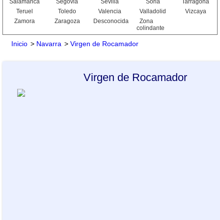
Salamanca
Segovia
Sevilla
Soria
Tarragona
Teruel
Toledo
Valencia
Valladolid
Vizcaya
Zamora
Zaragoza
Desconocida
Zona
colindante
Inicio
>
Navarra
>
Virgen de Rocamador
Virgen de Rocamador