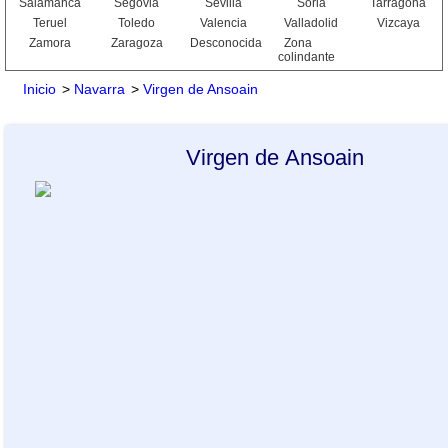
Salamanca
Segovia
Sevilla
Soria
Tarragona
Teruel
Toledo
Valencia
Valladolid
Vizcaya
Zamora
Zaragoza
Desconocida
Zona
colindante
Inicio
>
Navarra
>
Virgen de Ansoain
Virgen de Ansoain