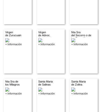
Virgen
Virgen
Nta Sra
de Zurucuain
de Advoc.
del Socorro o de
descon.
los Remedios
+ Información
+ Información
+ Información
Nta Sra de
Santa Maria
Santa Maria
los Milagros
de Salinas
de Zolina
+ Información
+ Información
+ Información