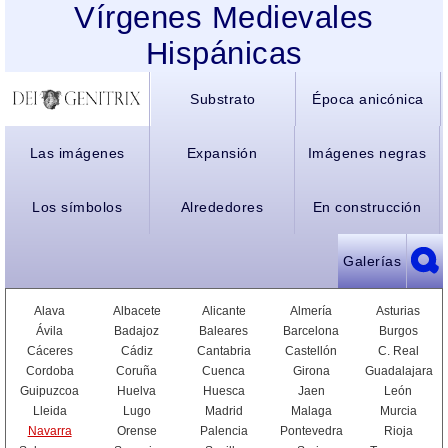
Vírgenes Medievales
Hispánicas
Substrato
Época anicónica
Las imágenes
Expansión
Imágenes negras
Los símbolos
Alrededores
En construcción
Galerías
Alava
Albacete
Alicante
Almería
Asturias
Ávila
Badajoz
Baleares
Barcelona
Burgos
Cáceres
Cádiz
Cantabria
Castellón
C. Real
Cordoba
Coruña
Cuenca
Girona
Guadalajara
Guipuzcoa
Huelva
Huesca
Jaen
León
Lleida
Lugo
Madrid
Malaga
Murcia
Navarra
Orense
Palencia
Pontevedra
Rioja