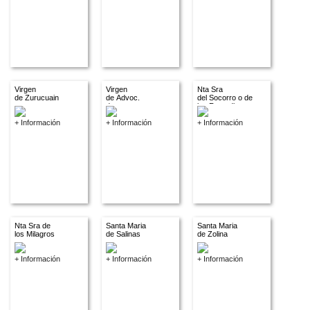
Virgen
Virgen
Nta Sra
de Zurucuain
de Advoc.
del Socorro o de
descon.
los Remedios
+ Información
+ Información
+ Información
Nta Sra de
Santa Maria
Santa Maria
los Milagros
de Salinas
de Zolina
+ Información
+ Información
+ Información