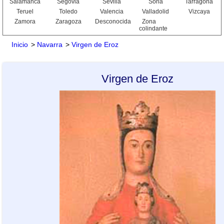
Salamanca
Segovia
Sevilla
Soria
Tarragona
Teruel
Toledo
Valencia
Valladolid
Vizcaya
Zamora
Zaragoza
Desconocida
Zona
colindante
Inicio
>
Navarra
>
Virgen de Eroz
Virgen de Eroz