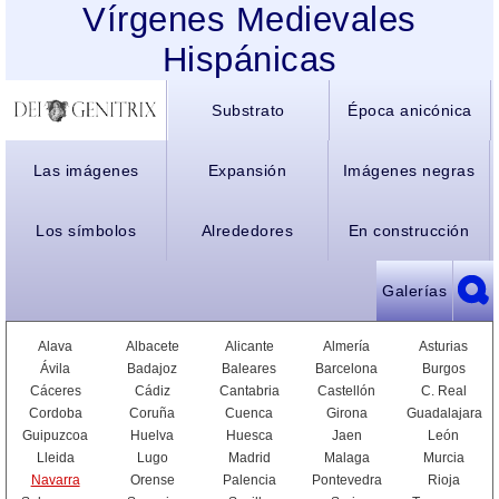
Vírgenes Medievales
Hispánicas
Substrato
Época anicónica
Las imágenes
Expansión
Imágenes negras
Los símbolos
Alrededores
En construcción
Galerías
Alava
Albacete
Alicante
Almería
Asturias
Ávila
Badajoz
Baleares
Barcelona
Burgos
Cáceres
Cádiz
Cantabria
Castellón
C. Real
Cordoba
Coruña
Cuenca
Girona
Guadalajara
Guipuzcoa
Huelva
Huesca
Jaen
León
Lleida
Lugo
Madrid
Malaga
Murcia
Navarra
Orense
Palencia
Pontevedra
Rioja