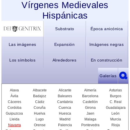
Vírgenes Medievales
Hispánicas
Substrato
Época anicónica
Las imágenes
Expansión
Imágenes negras
Los símbolos
Alrededores
En construcción
Galerías
Alava
Albacete
Alicante
Almería
Asturias
Ávila
Badajoz
Baleares
Barcelona
Burgos
Cáceres
Cádiz
Cantabria
Castellón
C. Real
Cordoba
Coruña
Cuenca
Girona
Guadalajara
Guipuzcoa
Huelva
Huesca
Jaen
León
Lleida
Lugo
Madrid
Malaga
Murcia
Navarra
Orense
Palencia
Pontevedra
Rioja