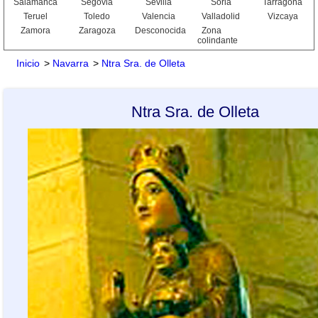
Salamanca
Segovia
Sevilla
Soria
Tarragona
Teruel
Toledo
Valencia
Valladolid
Vizcaya
Zamora
Zaragoza
Desconocida
Zona
colindante
Inicio
>
Navarra
>
Ntra Sra. de Olleta
Ntra Sra. de Olleta