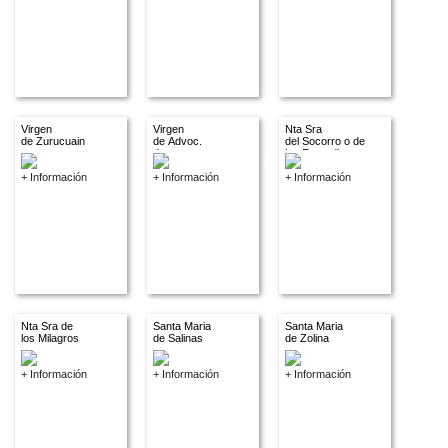
Virgen
Virgen
Nta Sra
de Zurucuain
de Advoc.
del Socorro o de
descon.
los Remedios
+ Información
+ Información
+ Información
Nta Sra de
Santa Maria
Santa Maria
los Milagros
de Salinas
de Zolina
+ Información
+ Información
+ Información